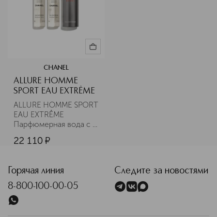
CHANEL
ALLURE HOMME
SPORT EAU EXTRÊME
ALLURE HOMME SPORT 
EAU EXTRÊME 
Парфюмерная вода с 
двумя сменными 
22 110
¤
блоками
Горячая линия
Следите за новостями
8-800-100-00-05