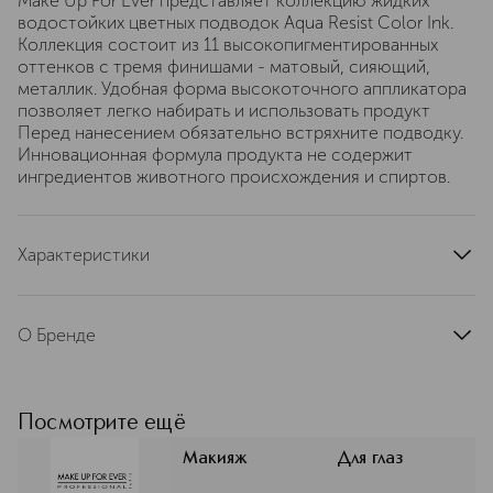
Make Up For Ever представляет коллекцию жидких
водостойких цветных подводок Aqua Resist Color Ink.
Коллекция состоит из 11 высокопигментированных
оттенков с тремя финишами - матовый, сияющий,
металлик. Удобная форма высокоточного аппликатора
позволяет легко набирать и использовать продукт
Перед нанесением обязательно встряхните подводку.
Инновационная формула продукта не содержит
ингредиентов животного происхождения и спиртов.
Характеристики
артикул
I000058215
О Бренде
MAKE UP FOR EVER (Мейк Ап
Форевер) – французский бренд,
созданный профессиональным
Посмотрите ещё
визажистом Дани Санц в 1984. Она
объединила свой опыт и творческое
Макияж
Для глаз
видение, чтобы создать бренд,