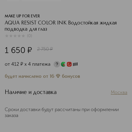
MAKE UP FOR EVER
AQUA RESIST COLOR INK Водостойкая жидкая
подводка для глаз
(
0
)
0
из
5
0
1 650
¤
2 750
¤
от
412
¤
х 4 платежа
будет начислено
от
16
бонусов
Наличие и доставка
Москва
Сроки доставки будут рассчитаны при оформлении
заказа