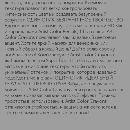
легкого, полупрозрачного покрытия. Кремовая
текстура позволяет легко контролировать
интенсивность цвета и создавать безупречный
результат. ОДИН СТИК. БЕЗГРАНИЧНОЕ ТВОРЧЕСТВО
Вдохновленные нашими культовыми палетками HD Skin
и карандашами Artist Color Pencils, 14 оттенков Artist
Color Crayons предлагают вам идеальный цветовой
акцент. Хотите яркий макияж для вечеринки или
нежный образ на каждый день? Дайте волю своему
воображению! Комбинируйте Artist Color Crayons с
любимым блеском Super Boost Lip Gloss, и смешивайте
матовые и сияющие текстуры, чтобы получить
уникальный оттенок и покрытие, которое идеально
подойдет именно вам! ОДИН СТИК. ИДЕАЛЬНЫЙ
РЕЗУЛЬТАТ С ПЕРВОГО РАЗА Забудьте о неудачном
макияже – Artist Color Crayons легко растушевываются
на коже, создавая мягкий матовый эффект. Помимо
простоты в использовании, Artist Color Crayons
отличаются стойкостью, и ваш макияж останется в
центре внимания весь день и всю ночь!