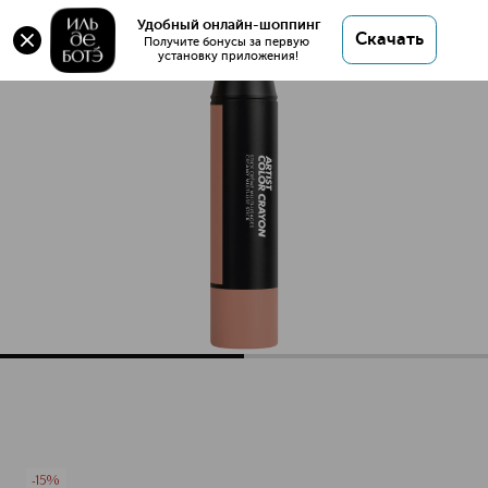
Оригинал 💯 ARTIST COLOR CRAYON Стик
Удобный онлайн-шоппинг
Скачать
многофункциональный купить в интернет
Получите бонусы за первую 
установку приложения!
магазине ИЛЬ ДЕ БОТЭ с доставкой.
ARTIST COLOR CRAYON Стик многофункциональный
Описание
Характеристики
-15%