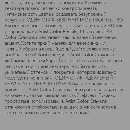
легкого, полупрозрачного покрытия. Кремовая
текстура позволяет легко контролировать
интенсивность цвета и создавать безупречный
результат. ОДИН СТИК. БЕЗГРАНИЧНОЕ ТВОРЧЕСТВО
Вдохновленные нашими культовыми палетками HD Skin
и карандашами Artist Color Pencils, 14 оттенков Artist
Color Crayons предлагают вам идеальный цветовой
акцент. Хотите яркий макияж для вечеринки или
нежный образ на каждый день? Дайте волю своему
воображению! Комбинируйте Artist Color Crayons с
любимым блеском Super Boost Lip Gloss, и смешивайте
матовые и сияющие текстуры, чтобы получить
уникальный оттенок и покрытие, которое идеально
подойдет именно вам! ОДИН СТИК. ИДЕАЛЬНЫЙ
РЕЗУЛЬТАТ С ПЕРВОГО РАЗА Забудьте о неудачном
макияже – Artist Color Crayons легко растушевываются
на коже, создавая мягкий матовый эффект. Помимо
простоты в использовании, Artist Color Crayons
отличаются стойкостью, и ваш макияж останется в
центре внимания весь день и всю ночь!