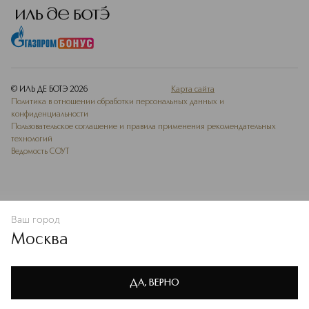
© ИЛЬ ДЕ БОТЭ
2026
Карта сайта
Политика в отношении обработки персональных данных и
конфиденциальности
Пользовательское соглашение и правила применения рекомендательных
технологий
Ведомость СОУТ
Ваш город
В КОРЗИНУ
КУПИТЬ СЕЙЧАС
Москва
Мы используем cookie-файлы и сервисы веб-аналитики. Они
необходимы для улучшения работы сайта. Подробнее –
OK
в
Политике конфиденциальности
ДА, ВЕРНО