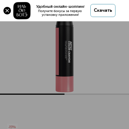
Оригинал 💯 ARTIST COLOR CRAYON Стик
Удобный онлайн-шоппинг
Скачать
многофункциональный купить в интернет
Получите бонусы за первую 
установку приложения!
магазине ИЛЬ ДЕ БОТЭ с доставкой.
ARTIST COLOR CRAYON Стик многофункциональный
Описание
Характеристики
-15%