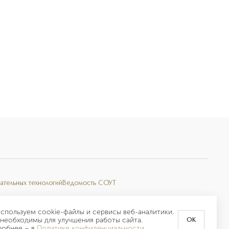
ательных технологий
Ведомость СОУТ
спользуем cookie-файлы и сервисы веб-аналитики.
необходимы для улучшения работы сайта.
OK
робнее –
в
Политике конфиденциальности