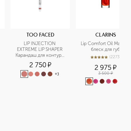
TOO FACED
CLARINS
LIP INJECTION 
Lip Comfort Oil Масло-
EXTREME LIP SHAPER 
блеск для губ
Карандаш для контура 
(
2273
)
5
из
5
2273
губ
2 750
¤
2 975
¤
3 500
¤
+
3
+
6