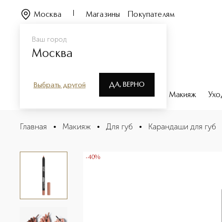
Москва
Магазины
Покупателям
Ваш город
Москва
ДА, ВЕРНО
Выбрать другой
Каталог
Бренды
Парфюмерия
Макияж
Ухо
ARTIST COLOR PENCIL EXTREME Водостойкий каранда
Главная
•
Макияж
•
Для губ
•
Карандаши для губ
Описание
Характеристики
-40%