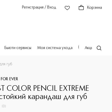
Регистрация / Вход
Корзина
Бьюти-сервисы
Моя система ухода
Акции
Театр
ля губ
 FOR EVER
ST COLOR PENCIL EXTREME
стойкий карандаш для губ
(
0
)