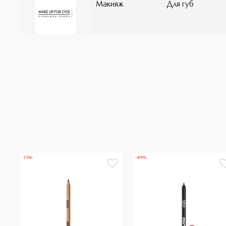
Макияж
Для губ
-15%
-40%