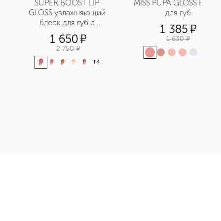
SUPER BOOST LIP 
MISS PUPA GLOSS Блеск 
GLOSS увлажняющий 
для губ
блеск для губ с 
1 385
¤
эффектом объема
1 650
¤
1 630
¤
2 750
¤
+
13
+
4
EME Водостойкий карандаш для губ приобретайте в нашем ин
Э