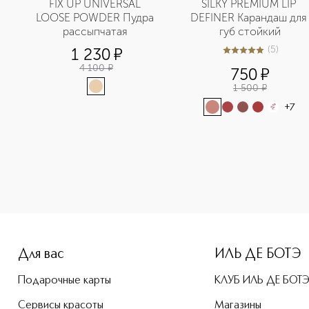
FIX UP UNIVERSAL 
SILKY PREMIUM LIP 
LOOSE POWDER Пудра 
DEFINER Карандаш для 
рассыпчатая 
губ стойкий
(
5
)
1 230
¤
5
из
5
5
4 100
¤
750
¤
1 500
¤
+
7
e-height: 107%; color: #00b0f0;">ARTIST COLOR PENCIL EXTR
Для вас
ИЛЬ ДЕ БОТЭ
Подарочные карты
КЛУБ ИЛЬ ДЕ БОТ
Сервисы красоты
Магазины