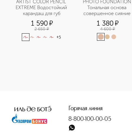
ARTIST COLOR PENCIL 
PHOTO FOUNDATION 
EXTREME Водостойкий 
Тональная основа 
карандаш для губ
совершенное сияние 
1 590
¤
1 380
¤
2 650
¤
4 600
¤
+
5
<p class="MsoNormal"><span style="font-size: 12.0pt; lin
Горячая линия
8-800-100-00-05