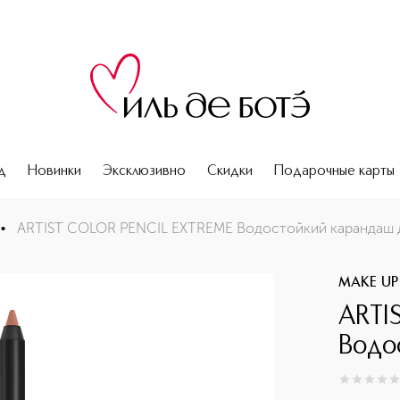
д
Новинки
Эксклюзивно
Скидки
Подарочные карты
ш для губ
•
ARTIST COLOR PENCIL EXTREME Водостойкий карандаш д
MAKE UP
ARTI
Водо
0
из
5
0