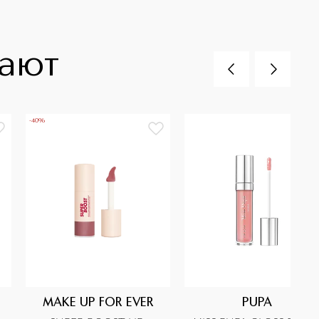
пают
-40%
MAKE UP FOR EVER
PUPA