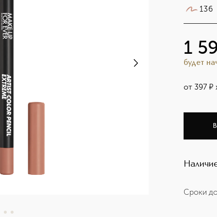
136
1 5
будет н
от
397
¤
В
Наличие
Сроки до