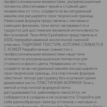
профессиональными визажистами, ультранасыщенные
пигменты обеспечивают яркий и стойкий цвет,
независимо от того, создаете ли вы натуральный
макияж или расширяете свои творческие границы.
Невесомая формула представлена с матовым и
сияющим финишем, тени легко наслаиваются и
тушуются для достижения желаемой интенсивности
без осыпаний. Тени Artist Eyeshadow представлены в
100% перерабатываемой экологичной сменной
упаковке. ПУДРОВАЯ ТЕКСТУРА, КОТОРАЯ СЛИВАЕТСЯ
С КОЖЕЙ Разработанные совместно с
профессиональными визажистами наши тени
отличаются ультранасыщенным пигментом для
стойкого и яркого цвета. Независимо от того,
создаете ли вы натуральный макияж или расширяете
свои творческие границы, эта пластичная формула
обеспечит легкую растушевку без осыпаний одним
движением кисти. ПЛАСТИЧНАЯ ФОРМУЛА Тени с
мягкой и пластичной формулой легко
растушевываются, равномерно наносятся, не
собираются в складках и не осыпаются. Откройте для
себя разнообразную палитру оттенков с матовым и
сияющим финишем. Используйте Двустороннюю Кисть