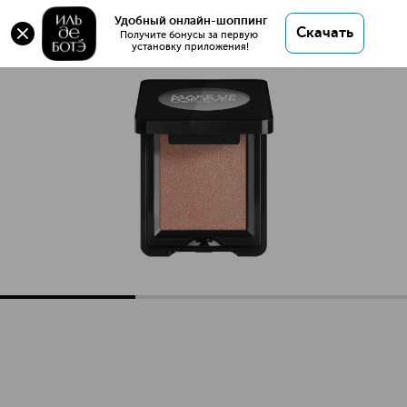
ARTIST EYESHADOW Тени для век
Удобный онлайн-шоппинг
Скачать
Получите бонусы за первую 
установку приложения!
ARTIST EYESHADOW Тени для век