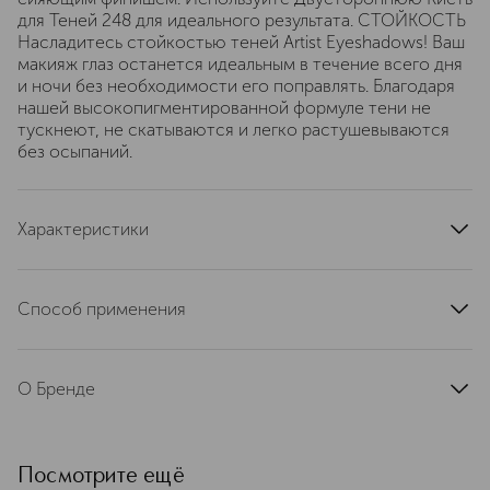
для Теней 248 для идеального результата. СТОЙКОСТЬ
Насладитесь стойкостью теней Artist Eyeshadows! Ваш
макияж глаз останется идеальным в течение всего дня
и ночи без необходимости его поправлять. Благодаря
нашей высокопигментированной формуле тени не
тускнеют, не скатываются и легко растушевываются
без осыпаний.
Характеристики
артикул
I000055710
Способ применения
2 – Нанесите тени на желаемую область век
аккуратными тампующими и растягивающими
О Бренде
движениями, используя плоскую часть двусторонней
кисти для теней 248. 2 – Используйте пушистую
MAKE UP FOR EVER (Мейк Ап
сторону кисти для создания плавной растушевки в
Форевер) – французский бренд,
складке века, двигаясь небольшими круговыми
созданный профессиональным
Посмотрите ещё
движениями.