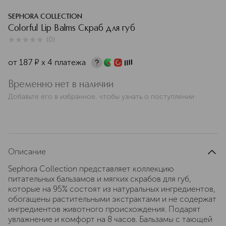
SEPHORA COLLECTION
Colorful Lip Balms Скраб для губ
(
0
)
0
из
5
0
от
187
¤
х 4 платежа
Временно нет в наличии
Добавьте его в избранное, чтобы узнать о поступлении
Описание
Sephora Collection представляет коллекцию
питательных бальзамов и мягких скрабов для губ,
которые на 95% состоят из натуральных ингредиентов,
обогащены растительными экстрактами и не содержат
ингредиентов животного происхождения. Подарят
увлажнение и комфорт на 8 часов. Бальзамы с тающей