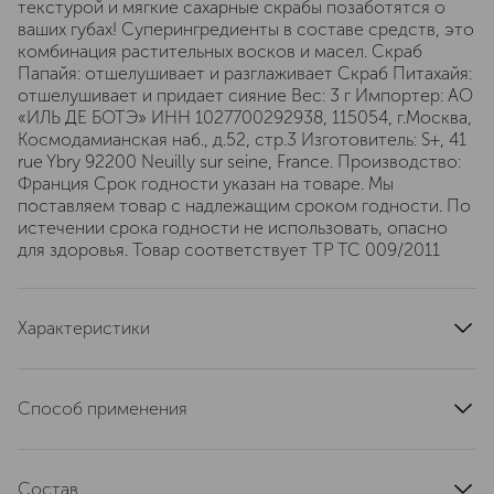
текстурой и мягкие сахарные скрабы позаботятся о
ваших губах! Суперингредиенты в составе средств, это
комбинация растительных восков и масел. Скраб
Папайя: отшелушивает и разглаживает Скраб Питахайя:
отшелушивает и придает сияние Вес: 3 г Импортер: АО
«ИЛЬ ДЕ БОТЭ» ИНН 1027700292938, 115054, г.Москва,
Космодамианская наб., д.52, стр.3 Изготовитель: S+, 41
rue Ybry 92200 Neuilly sur seine, France. Производство:
Франция Срок годности указан на товаре. Мы
поставляем товар с надлежащим сроком годности. По
истечении срока годности не использовать, опасно
для здоровья. Товар соответствует ТР ТС 009/2011
Характеристики
артикул
550193SE
Способ применения
Бальзамы для губ: Нанесите бальзам на губы по мере
необходимости. Скрабы для губ: Обильно нанесите на
Состав
губы, затем осторожно помассируйте кончиками