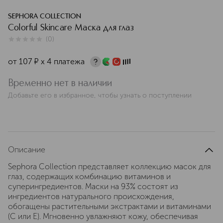
SEPHORA COLLECTION
Colorful Skincare Маска для глаз
(
0
)
0
из
5
0
от
107
¤
х 4 платежа
Временно нет в наличии
Добавьте его в избранное, чтобы узнать о поступлении
Описание
Sephora Collection представляет коллекцию масок для
глаз, содержащих комбинацию витаминов и
суперингредиентов. Маски на 93% состоят из
ингредиентов натурального происхождения,
обогащены растительными экстрактами и витаминами
(С или Е). Мгновенно увлажняют кожу, обеспечивая