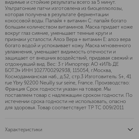
видимые и стойкие результаты всего за 5 минут.
Ультратонкие патчи изготовлена из биоцеллюлозы,
которая получена в результате ферментации
кокосовой воды. Папайя + витамин С: папайя богато
большим количеством витаминов. Маска придает коже
вокруг глаз сияние, уменьшает темные круги и
признаки усталости. Алоэ Вера + витамин Е: алоэ вера
богато водой и успокаивает кожу. Маска мгновенного
увлажнения, уменьшает видимость отечности и
защищает от внешних воздействий, придавая свежий и
отдохнувший вид. Вес: 3 г Импортер: АО «ИЛЬ ДЕ
БОТЭ» ИНН 1027700292938, 115054, г.Москва,
Космодамианская наб., д.52, стр.3 Изготовитель: S+, 41
rue Ybry 92200 Neuilly sur seine, France. Производство:
Франция Срок годности указан на товаре. Мы
поставляем товар с надлежащим сроком годности. По
истечении срока годности не использовать, опасно
для здоровья. Товар соответствует ТР ТС 009/2011
Характеристики