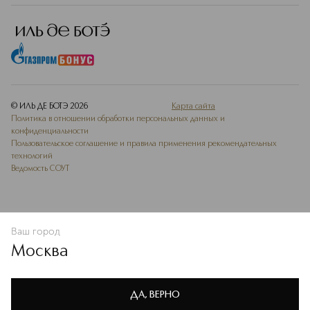
© ИЛЬ ДЕ БОТЭ
2026
Карта сайта
Политика в отношении обработки персональных данных и
конфиденциальности
Пользовательское соглашение и правила применения рекомендательных
технологий
Ведомость СОУТ
Ваш город
ДОБАВИТЬ В ИЗБРАННОЕ
Москва
Мы используем cookie-файлы и сервисы веб-аналитики. Они
необходимы для улучшения работы сайта. Подробнее –
OK
в
Политике конфиденциальности
ДА, ВЕРНО