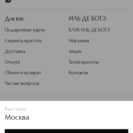
Для вас
ИЛЬ ДЕ БОТЭ
Подарочные карты
КЛУБ ИЛЬ ДЕ БОТЭ
Сервисы красоты
Магазины
Доставка
Акции
Оплата
Театр красоты
Обмен и возврат
Контакты
Частые вопросы
Ваш город
Москва
Мы используем cookie-файлы и сервисы веб-аналитики. Они
необходимы для улучшения работы сайта. Подробнее –
OK