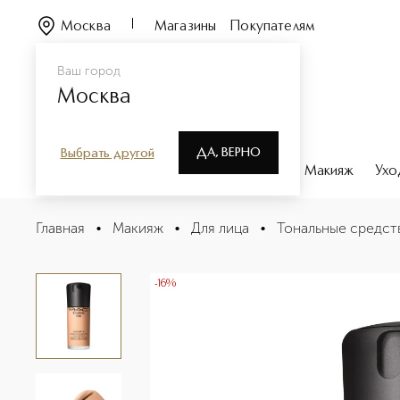
Москва
Магазины
Покупателям
Ваш город
Москва
ДА, ВЕРНО
Выбрать другой
Каталог
Бренды
Парфюмерия
Макияж
Ухо
STUDIO FIX FLUID FOUNDATION Тональная основа-фл
Главная
•
Макияж
•
Для лица
•
Тональные средст
Описание
Характеристики
-16%