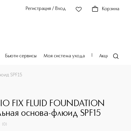
Регистрация / Вход
Корзина
Бьюти-сервисы
Моя система ухода
Акции
Театр
юид SPF15
IO FIX FLUID FOUNDATION
льная основа-флюид SPF15
(
0
)