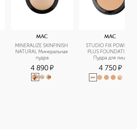
MAC
MAC
MINERALIZE SKINFINISH 
STUDIO FIX POWDER 
NATURAL Минеральная 
PLUS FOUNDATION 
пудра
Пудра для лица
4 890
¤
4 750
¤
+
15
TION Тональная основа-флюид SPF15 приобретайте в нашем ин