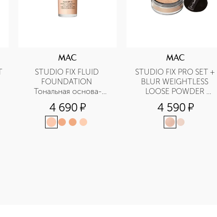
MAC
MAC
 
STUDIO FIX FLUID 
STUDIO FIX PRO SET + 
FOUNDATION 
BLUR WEIGHTLESS 
Тональная основа-
LOOSE POWDER 
флюид SPF15
Рассыпчатая пудра
4 690
¤
4 590
¤
e-height: 107%; color: #00b0f0;">STUDIO FIX FLUID FOUNDA