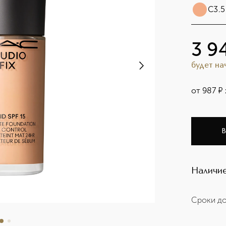
C3.5
3 9
будет н
от
987
¤
В
Наличие
Сроки до