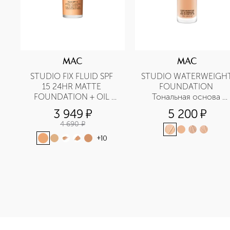
MAC
MAC
STUDIO FIX ​FLUID SPF 
STUDIO WATERWEIGHT
15 24HR MATTE 
FOUNDATION 
FOUNDATION + OIL 
Тональная основа 
CONTROL Тональная 
SPF30
3 949
¤
5 200
¤
основа
4 690
¤
+
10
<p class="MsoNormal"><span style="font-size: 12.0pt; lin