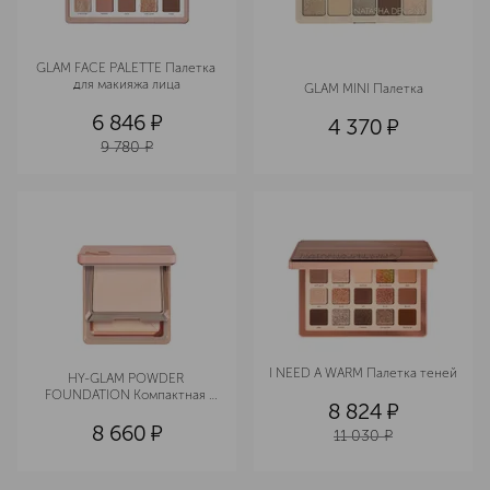
GLAM FACE PALETTE Палетка 
для макияжа лица
GLAM MINI Палетка
6 846
¤
4 370
¤
9 780
¤
I NEED A WARM Палетка теней
HY-GLAM POWDER 
FOUNDATION Компактная 
8 824
¤
тональная основа
8 660
¤
11 030
¤