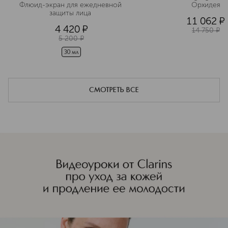
Флюид-экран для ежедневной 
Орхидея
защиты лица 
11 062
¤
4 420
¤
14 750
¤
5 200
¤
30 мл
СМОТРЕТЬ ВСЕ