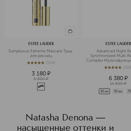
ESTEE LAUDER
ESTEE LAUDER
Sumptuous Extreme Mascara Тушь 
Advanced Night Re
для ресниц
Synchronized Multi-R
Complex Мультифункци
(
554
)
восстанавливающая с
4.9
из
5
554
(
26
5
из
5
268
3 180
¤
6 380
¤
5 300
¤
11 600
¤
30 мл
50 мл
75
Natasha Denona —
насыщенные оттенки и