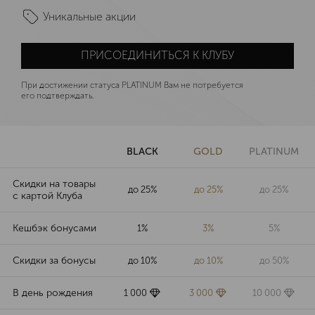
Уникальные акции
ПРИСОЕДИНИТЬСЯ К КЛУБУ
При достижении статуса PLATINUM Вам не потребуется
его подтверждать.
BLACK
GOLD
PLATINUM
Скидки на товары
до 25%
до 25%
до 25%
с картой Клуба
Кешбэк бонусами
1%
3%
5%
Скидки за бонусы
до 10%
до 10%
до 50%
В день рождения
1 000
3 000
10 000