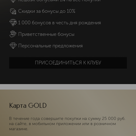
Скидки за бонусы до 10%
1 000 бонусов в честь дня рождения
Приветственные бонусы
Персональные предложения
ПРИСОЕДИНИТЬСЯ К КЛУБУ
Карта GOLD
В течение года совершите покупки на сумму 25 000 руб.
на сайте, в мобильном приложении или в розничном
магазине.