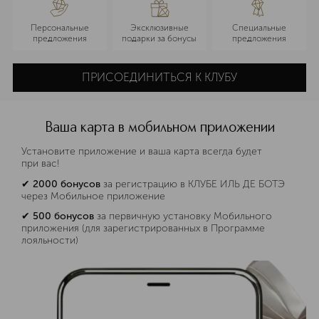
Персональные
Эксклюзивные
Специальные
предложения
подарки за бонусы
предложения
ПРИСОЕДИНИТЬСЯ К КЛУБУ
Ваша карта в мобильном приложении
Установите приложение и ваша карта всегда будет
при вас!
✔
2000 бонусов
за регистрацию в КЛУБЕ ИЛЬ ДЕ БОТЭ
через Мобильное приложение
✔
500 бонусов
за первичную установку Мобильного
приложения (для зарегистрированных в Программе
лояльности)