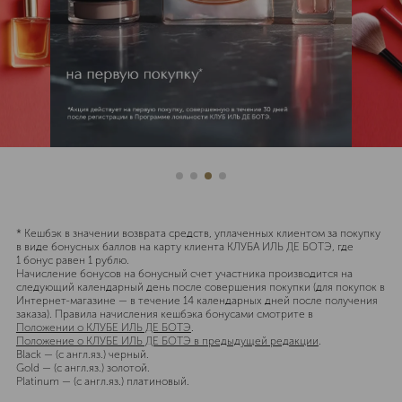
* Кешбэк в значении возврата средств, уплаченных клиентом за покупку
в виде бонусных баллов на карту клиента КЛУБА ИЛЬ ДЕ БОТЭ, где
1 бонус равен 1 рублю.
Начисление бонусов на бонусный счет участника производится на
следующий календарный день после совершения покупки (для покупок в
Интернет-магазине — в течение 14 календарных дней после получения
заказа). Правила начисления кешбэка бонусами смотрите в
Положении о КЛУБЕ ИЛЬ ДЕ БОТЭ
.
Положение о КЛУБЕ ИЛЬ ДЕ БОТЭ в предыдущей редакции
.
Black — (с англ.яз.) черный.
Gold — (c англ.яз.) золотой.
Platinum — (c англ.яз.) платиновый.