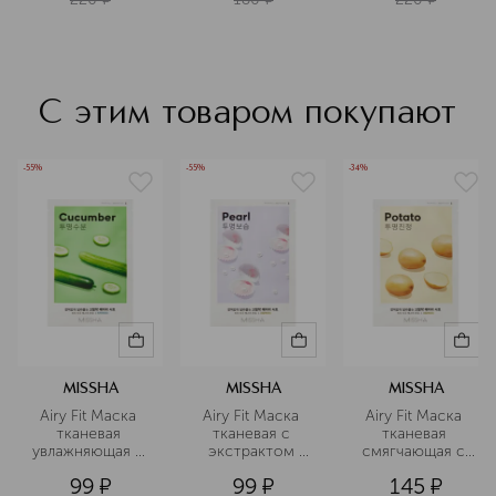
истощенной 
кожи
С этим товаром покупают
-55%
-55%
-34%
MISSHA
MISSHA
MISSHA
Airy Fit Маска 
Airy Fit Маска 
Airy Fit Маска 
тканевая 
тканевая с 
тканевая 
увлажняющая с 
экстрактом 
смягчающая с 
экстрактом 
жемчуга 
экстрактом 
99
¤
99
¤
145
¤
огурца для 
придающая 
картофеля для 