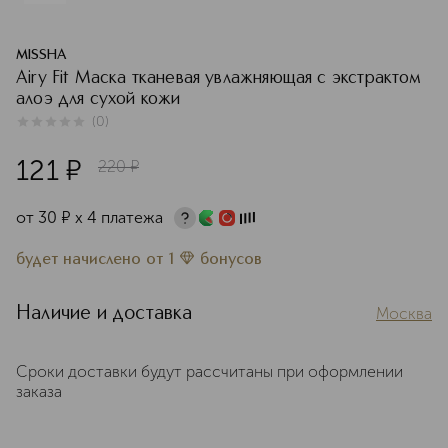
MISSHA
Airy Fit Маска тканевая увлажняющая с экстрактом
алоэ для сухой кожи
(
0
)
0
из
5
0
121
¤
220
¤
от
30
¤
х 4 платежа
будет начислено
от
1
бонусов
Наличие и доставка
Москва
Сроки доставки будут рассчитаны при оформлении
заказа