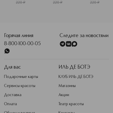
сухой кожи
сияние тусклой 
тусклой кожи
220
¤
220
¤
220
¤
коже
<p class="MsoNormal"><span style="font-size: 12.0pt; line
Горячая линия
Следите за новостями
8-800-100-00-05
Для вас
ИЛЬ ДЕ БОТЭ
Подарочные карты
КЛУБ ИЛЬ ДЕ БОТЭ
Сервисы красоты
Магазины
Доставка
Акции
Оплата
Театр красоты