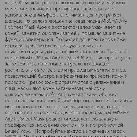
кожи. Комплекс растительных экстрактов и эфирных
масел обеспечивает противовоспалительный и
успокаивающий эффекты, снимает зуд и устраняет
шелушения. Увлажняющая тканевая маска MISSHA Airy
Fit Sheet Mask Aloe с экстрактом алоэ ухаживает за
кожей, заметно омолаживая её и повышая защитные
функции эпидермиса. Подходит для всех типов кожи,
включая чувствительную и сухую, и может
применяться для ухода за кожей ежедневно. Тканевые
маски Missha (Миша) Airy Fit Sheet Mask – экспресс-уход
за кожей лица на основе натуральных овощей,
растительных экстрактов и природных компонентов,
позволяющий быстро и эффективно привести кожу в
порядок. Превосходно справляются с увлажнением
лица, насыщают кожу витаминами, макро- и
микроэлементами. Мягкая, тонкая ткань, обильно
пропитанная эссенцией, комфортно ложится на лицо и
обеспечивает плотное прилегание маски к коже, не
сползает и не течёт. Каждая из тканевых масок MISSHA
Airy Fit Sheet Mask решает определённую задачу и
подбирается, исходя из состояния и потребностей
Вашей кожи. Попробуйте каждую из тканевых масок