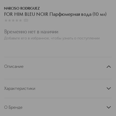
NARCISO RODRIGUEZ
FOR HIM BLEU NOIR Парфюмерная вода (10 мл)
(
0
)
0
из
5
0
Временно нет в наличии
Добавьте его в избранное, чтобы узнать о поступлении
Описание
Характеристики
артикул
864211BSHI
О Бренде