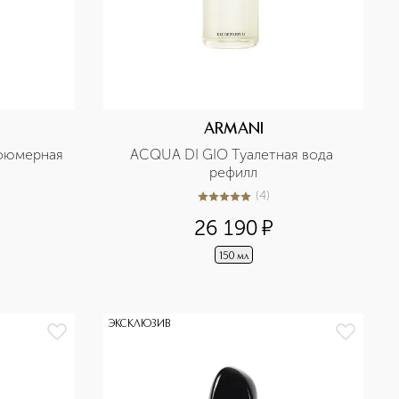
ARMANI
фюмерная 
ACQUA DI GIO Туалетная вода 
рефилл
(
4
)
5
из
5
4
26 190
¤
150 мл
ЭКСКЛЮЗИВ