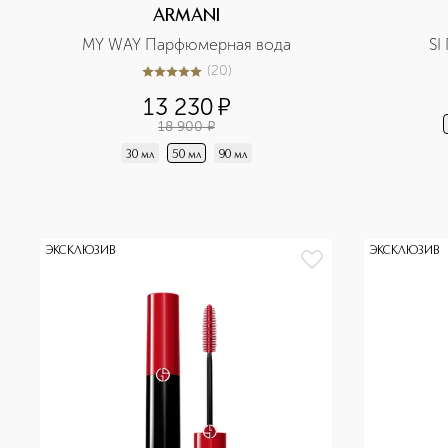
ARMANI
MY WAY Парфюмерная вода
SI
(
20
)
5
из
5
20
13 230
¤
18 900
¤
30 мл
50 мл
90 мл
ЭКСКЛЮЗИВ
ЭКСКЛЮЗИВ