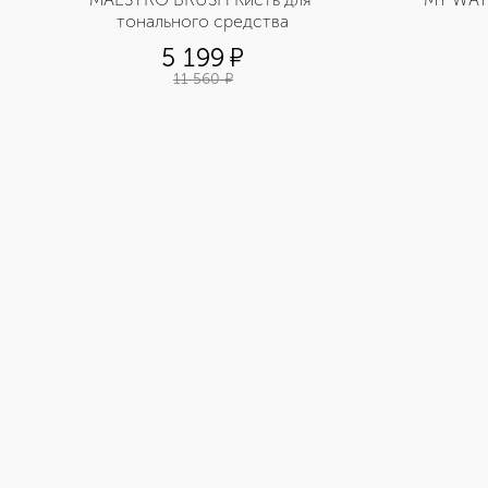
тонального средства
5 199
¤
11 560
¤