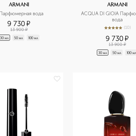
ARMANI
ARMANI
 Парфюмерная вода
ACQUA DI GIOIA Парфю
вода
9 730
¤
(
10
)
13 900
¤
4.8
из
5
10
9 730
¤
30 мл
50 мл
100 мл
13 900
¤
30 мл
50 мл
100 м