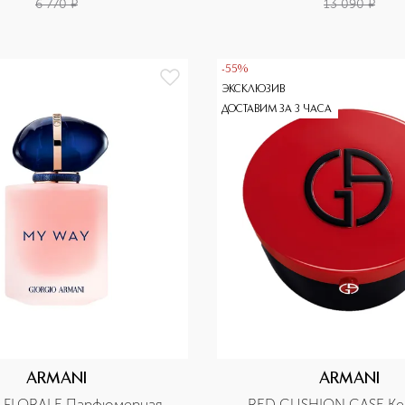
6 770
¤
13 090
¤
-55%
ЭКСКЛЮЗИВ
ДОСТАВИМ ЗА 3 ЧАСА
ARMANI
ARMANI
 FLORALE Парфюмерная 
RED CUSHION CASE Кей