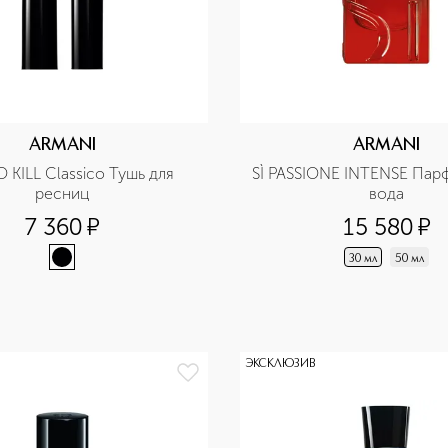
ARMANI
ARMANI
 KILL Classico Тушь для 
SÌ PASSIONE INTENSE Пар
ресниц
вода
7 360
¤
15 580
¤
30 мл
50 мл
ЭКСКЛЮЗИВ