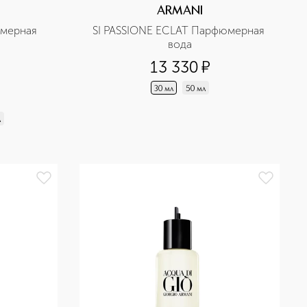
ARMANI
мерная 
SI PASSIONE ECLAT Парфюмерная 
вода
13 330
¤
30 мл
50 мл
л