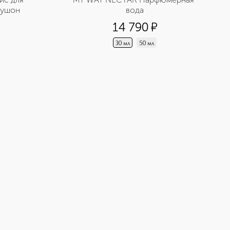
кушон
вода
14 790
¤
30 мл
50 мл