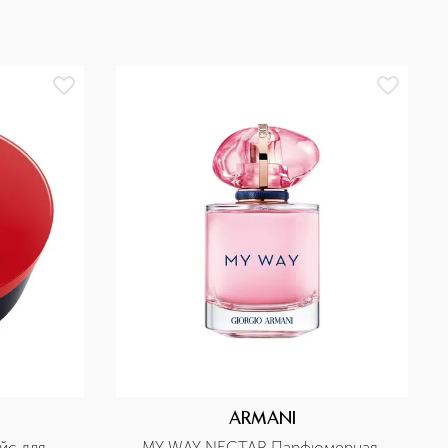
ARMANI
с для 
MY WAY NECTAR Парфюмерная 