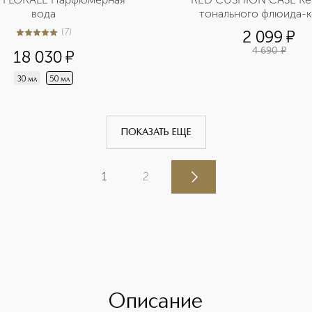
вода
тонального флюида-
(
7
)
2 099
¤
5
из
5
7
4 690
¤
18 030
¤
30 мл
50 мл
ПОКАЗАТЬ ЕЩЕ
1
2
Описание