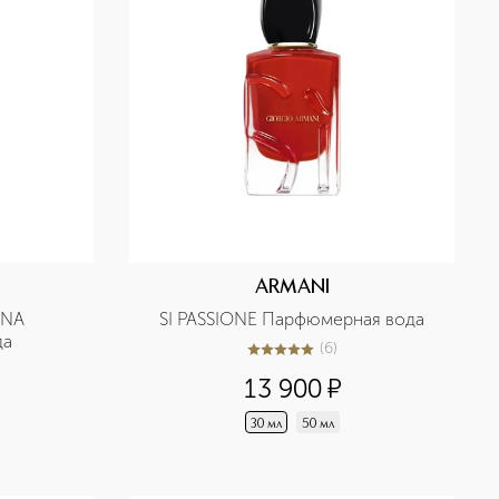
ARMANI
NA 
SI PASSIONE Парфюмерная вода
да
(
6
)
5
из
5
6
13 900
¤
30 мл
50 мл