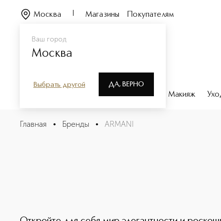
Москва
Магазины
Покупателям
Ваш город
Москва
ДА, ВЕРНО
Выбрать другой
Каталог
Бренды
Парфюмерия
Макияж
Ухо
Главная
•
Бренды
•
ARMANI
ARMANI