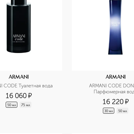
ARMANI
ARMANI
I CODE Туалетная вода
ARMANI CODE DON
Парфюмерная во
16 060
¤
16 220
¤
50 мл
75 мл
30 мл
50 мл