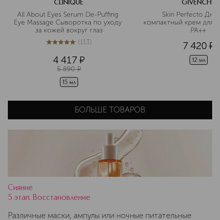
CLINIQUE
GIVENCHY
All About Eyes Serum De-Puffing 
Skin Perfecto Дне
Eye Massage Сыворотка по уходу 
компактный крем для л
за кожей вокруг глаз
PA++
(
113
)
7 420
¤
5
из
5
113
4 417
¤
12 мл
5 890
¤
15 мл
БОЛЬШЕ ТОВАРОВ
Сияние
5 этап. Восстановление
Различные маски, ампулы или ночные питательные