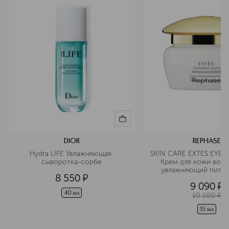
DIOR
REPHASE
Hydra LIFE Увлажняющая 
SKIN CARE EXTES EYE
сыворотка-сорбе
Крем для кожи вокру
увлажняющий питат
8 550
¤
9 090
¤
40 мл
10 100
¤
15 мл