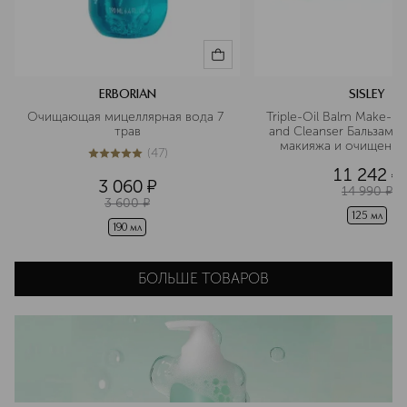
ERBORIAN
SISLEY
Очищающая мицеллярная вода 7 
Triple-Oil Balm Make-U
трав
and Cleanser Бальзам д
макияжа и очищения 
(
47
)
тремя растительными
4.9
из
5
47
11 242
¤
3 060
¤
14 990
¤
3 600
¤
125 мл
190 мл
БОЛЬШЕ ТОВАРОВ