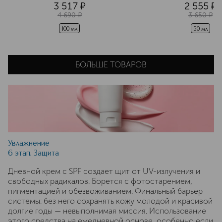
3 517
¤
2 555
¤
4 690
¤
3 650
¤
100 мл
50 мл
БОЛЬШЕ ТОВАРОВ
Увлажнение
6 этап. Защита
Дневной крем с SPF создает щит от UV-излучения и
свободных радикалов. Борется с фотостарением,
пигментацией и обезвоживанием. Финальный барьер
системы: без него сохранять кожу молодой и красивой
долгие годы — невыполнимая миссия. Использование
этого средства на ежедневной основе, особенно если