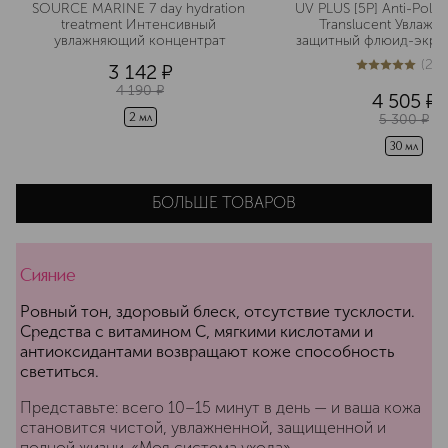
SOURCE MARINE 7 day hydration 
UV PLUS [5P] Anti-Pollut
treatment Интенсивный 
Translucent Увлажн
увлажняющий концентрат
защитный флюид-экран
(
28
3 142
¤
5
из
5
286
4 190
¤
4 505
¤
5 300
¤
2 мл
30 мл
БОЛЬШЕ ТОВАРОВ
Сияние
Ровный тон, здоровый блеск, отсутствие тусклости.
Средства с витамином С, мягкими кислотами и
антиоксидантами возвращают коже способность
светиться.
Представьте: всего 10–15 минут в день — и ваша кожа
становится чистой, увлажненной, защищенной и
полной жизни. «Моя система ухода» —