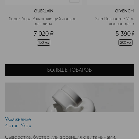
GUERLAIN
GIVENCHY
Super Aqua Увлажняющий лосьон 
Skin Ressource Увлаж
для лица
лосьон для ли
7 020
¤
5 390
¤
150 мл
200 мл
БОЛЬШЕ ТОВАРОВ
Увлажнение
4 этап. Уход
Сыворотка, бустер или эссенция с витаминами,