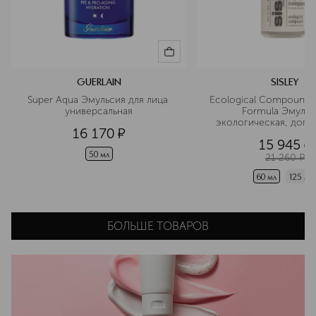
GUERLAIN
SISLEY
Super Aqua Эмульсия для лица 
Ecological Compound 
универсальная
Formula Эмульси
экологическая, допо
16 170
¤
формула
15 945
¤
50 мл
21 260
¤
60 мл
125 мл
БОЛЬШЕ ТОВАРОВ