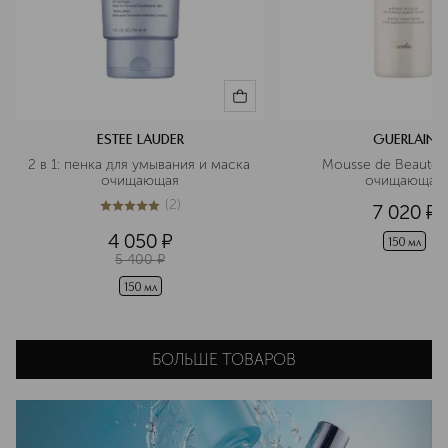
ESTEE LAUDER
GUERLAIN
2 в 1: пенка для умывания и маска 
Mousse de Beaute П
очищающая
очищающая
(
2
)
7 020
¤
5
из
5
2
4 050
¤
150 мл
5 400
¤
150 мл
БОЛЬШЕ ТОВАРОВ