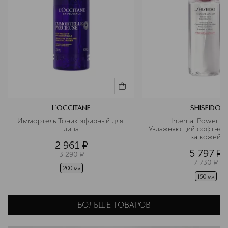
L`OCCITANE
SHISEIDO
Иммортель Тоник эфирный для 
Internal Power Res
лица
Увлажняющий софтнер д
за кожей
2 961
¤
5 797
¤
3 290
¤
7 730
¤
200 мл
150 мл
БОЛЬШЕ ТОВАРОВ