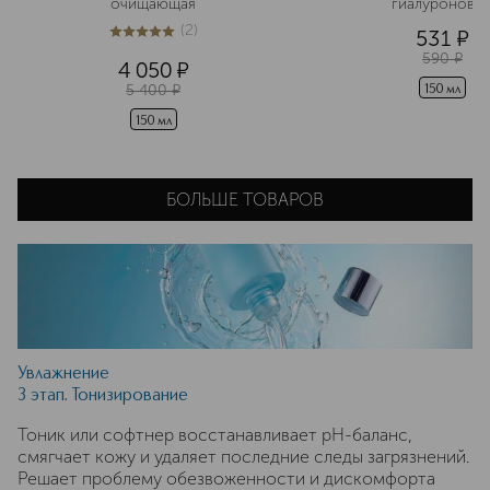
очищающая
гиалуроновы
(
2
)
531
¤
5
из
5
2
590
¤
4 050
¤
5 400
¤
150 мл
150 мл
БОЛЬШЕ ТОВАРОВ
Увлажнение
3 этап. Тонизирование
Тоник или софтнер восстанавливает pH-баланс,
смягчает кожу и удаляет последние следы загрязнений.
Решает проблему обезвоженности и дискомфорта