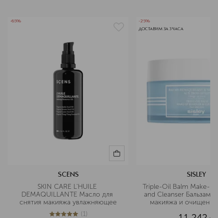
-65%
-25%
ДОСТАВИМ ЗА 3 ЧАСА
SCENS
SISLEY
SKIN CARE L'HUILE 
Triple-Oil Balm Make-U
DEMAQUILLANTE Масло для 
and Cleanser Бальзам д
снятия макияжа увлажняющее
макияжа и очищения 
тремя растительными
(
1
)
11 242
¤
5
из
5
1