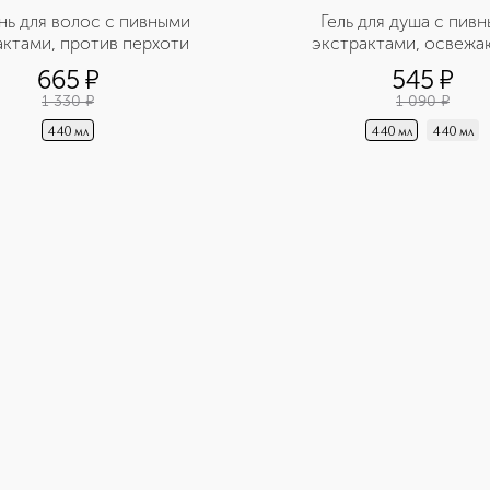
ь для волос с пивными 
Гель для душа с пивн
актами, против перхоти
экстрактами, освеж
665
¤
545
¤
1 330
¤
1 090
¤
440 мл
440 мл
440 мл