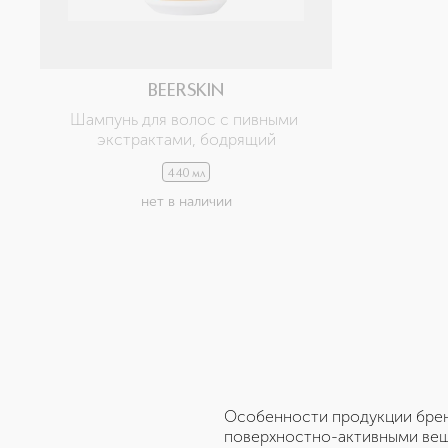
BEERSKIN
Шампунь для волос с пивными 
экстрактами, бодрящий
440 мл
нет в наличии
Особенности продукции бренд
поверхностно-активными вещ