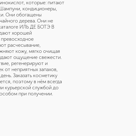
инокислот, которые: питают
 Шампуни, кондиционеры,
ки. Они обогащены
 чайного дерева. Они не
 каталоге ИЛЬ ДЕ БОТЭ В
адают хорошей
 превосходное
ают расчесывание,
ажняют кожу, мягко очищая
ридают ощущение свежести.
твие, регенерируют и
 от неприятных запахов,
день. Заказать косметику
ется, поэтому в нём всегда
ли курьерской службой до
пособом при получении.