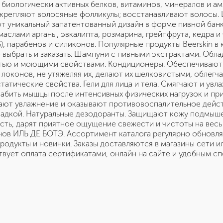
биологически активных белков, витаминов, минералов и ам
укрепляют волосяные фолликулы; восстанавливают волосы.
еют уникальный запатентованный дизайн в форме пивной бан
аслами арганы, эвкалипта, розмарина, грейпфрута, кедра и
S), парабенов и силиконов. Популярные продукты Beerskin в
выбрать и заказать: Шампуни с пивными экстрактами. Обл
ью и моющими свойствами. Кондиционеры. Обеспечивают
локонов, не утяжеляя их, делают их шелковистыми, облегч
атические свойства. Гели для лица и тела. Смягчают и увл
лабить мышцы после интенсивных физических нагрузок и п
ивают увлажнение и оказывают противовоспалительное дейс
адкой. Натуральные дезодоранты. Защищают кожу подмышек
сть, дарят приятное ощущение свежести и чистоты на весь 
инов ИЛЬ ДЕ БОТЭ. Ассортимент каталога регулярно обновля
одукты и новинки. Заказы доставляются в магазины сети и
твует оплата сертификатами, онлайн на сайте и удобным с