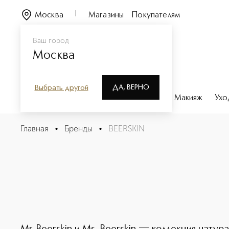
Москва
Магазины
Покупателям
Ваш город
Москва
ДА, ВЕРНО
Выбрать другой
Каталог
Бренды
Парфюмерия
Макияж
Ухо
Главная
•
Бренды
•
BEERSKIN
BEERSKIN