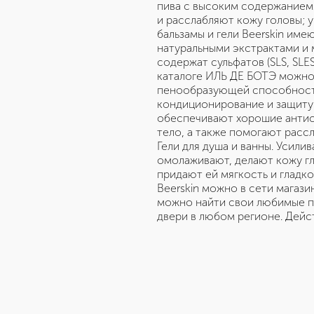
пива с высоким содержанием 
и расслабляют кожу головы; 
бальзамы и гели Beerskin им
натуральными экстрактами и м
содержат сульфатов (SLS, SLE
каталоге ИЛЬ ДЕ БОТЭ можно 
пенообразующей способност
кондиционирование и защиту 
обеспечивают хорошие антист
тело, а также помогают расс
Гели для душа и ванны. Усил
омолаживают, делают кожу гл
придают ей мягкость и гладко
Beerskin можно в сети магаз
можно найти свои любимые пр
двери в любом регионе. Дейс