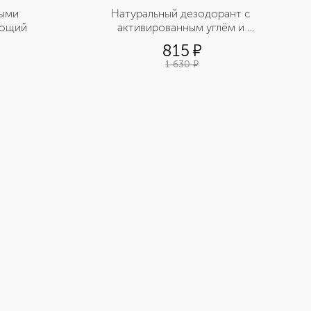
ыми 
Натуральный дезодорант с 
ающий
активированным углём и 
экстрактом шалфея стик
815
¤
1 630
¤