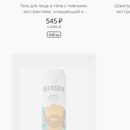
Гель для лица и тела с пивными 
Шампун
экстрактами, очищающий и 
экстр
расслабляющий
545
¤
1 090
¤
440 мл