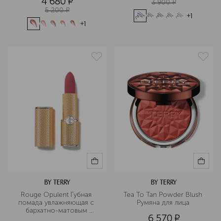
4 680
¤
3 900
¤
5 200
¤
+
1
+
1
BY TERRY
BY TERRY
Rouge Opulent Губная 
Tea To Tan Powder Blush 
помада увлажняющая с 
Румяна для лица 
бархатно-матовым 
6 570
¤
эффектом