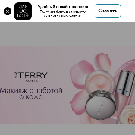
Удобный онлайн-шоппинг
38 товаров
Скачать
Получите бонусы за первую 
установку приложения!
BY TERRY