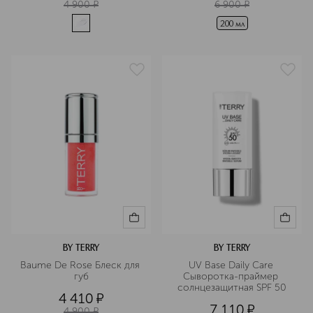
4 900
¤
6 900
¤
200 мл
BY TERRY
BY TERRY
Baume De Rose Блеск для 
UV Base Daily Care 
губ
Сыворотка-праймер 
солнцезащитная SPF 50
4 410
¤
7 110
¤
4 900
¤