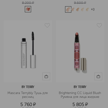
8 200
¤
9 500
¤
+
3
BY TERRY
BY TERRY
Mascara Terrybly Тушь для 
Brightening CC Liquid Blush 
ресниц
Румяна для лица жидкие
5 760
¤
5 805
¤