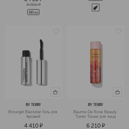
9 700
¤
100 мл
BY TERRY
BY TERRY
Browgel Blackstar Гель для 
Baume De Rose Beauty 
бровей
Toner Тоник для лица
4 410
¤
6 210
¤