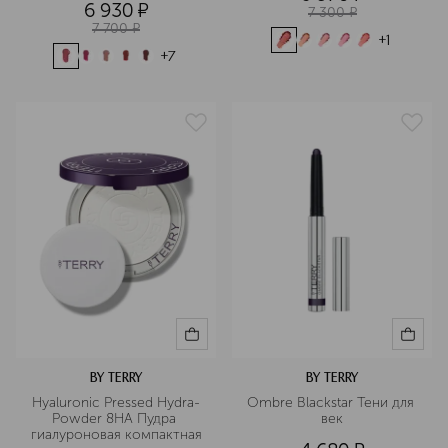
6 930
¤
7 300
¤
7 700
¤
+
1
+
7
BY TERRY
BY TERRY
Hyaluronic Pressed Hydra-
Ombre Blackstar Тени для 
Powder 8HA Пудра 
век
гиалуроновая компактная