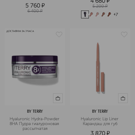
4 680
¤
5 760
¤
5 200
¤
6 400
¤
+
7
ДОСТАВИМ ЗА 3 ЧАСА
BY TERRY
BY TERRY
Hyaluronic Hydra-Powder 
Hyaluronic Lip Liner 
8HA Пудра гиалуроновая 
Карандаш для губ
рассыпчатая
3 870
¤