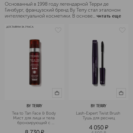
Основанный в 1998 году легендарной Терри де
Гинзбург, французский бренд By Terry стал эталоном
интеллектуальной косметики. В основе...
читать еще
ДОСТАВИМ ЗА 3 ЧАСА
BY TERRY
BY TERRY
Tea to Tan Face & Body 
Lash-Expert Twist Brush 
Мист для лица и тела 
Тушь для ресниц
бронзирующий с 
4 050
¤
увлажняющим эффектом
8 730
¤
4 500
¤