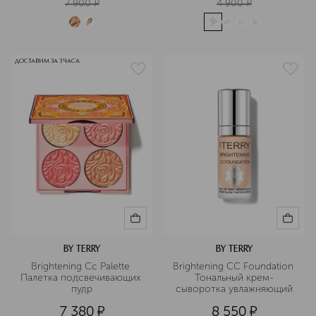
7 900
¤
4 900
¤
ДОСТАВИМ ЗА 3 ЧАСА
BY TERRY
BY TERRY
Brightening Cc Palette 
Brightening CC Foundation 
Палетка подсвечивающих 
Тональный крем-
пудр
сыворотка увлажняющий
7 380
¤
8 550
¤