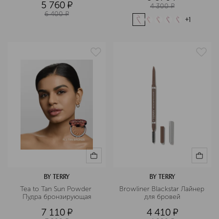
5 760
¤
4 300
¤
6 400
¤
+
1
BY TERRY
BY TERRY
Tea to Tan Sun Powder 
Browliner Blackstar Лайнер 
Пудра бронзирующая
для бровей
7 110
¤
4 410
¤