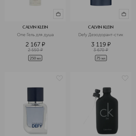
CALVIN KLEIN
CALVIN KLEIN
One Гель для душа
Defy Дезодорант-стик
2 167
¤
3 119
¤
2 550
¤
3 670
¤
250 мл
75 мл