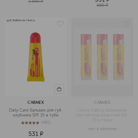
1 590
¤
590
¤
ДОСТАВИМ ЗА 3 ЧАСА
CARMEX
CARMEX
Daily Care Бальзам для губ 
Classic Набор бальзамов 
клубника SPF 15 в тубе
для губ классический SPF 
15 в стике
(
485
)
5
из
5
485
нет в наличии
531
¤