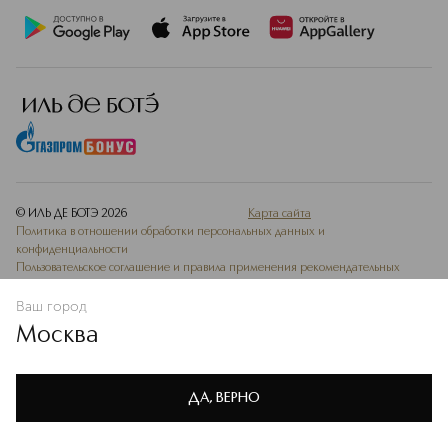
© ИЛЬ ДЕ БОТЭ
2026
Карта сайта
Политика в отношении обработки персональных данных и
конфиденциальности
Пользовательское соглашение и правила применения рекомендательных
технологий
Ваш город
Ведомость СОУТ
Москва
Мы используем cookie-файлы и сервисы веб-аналитики. Они
необходимы для улучшения работы сайта. Подробнее –
OK
в
Политике конфиденциальности
ДА, ВЕРНО