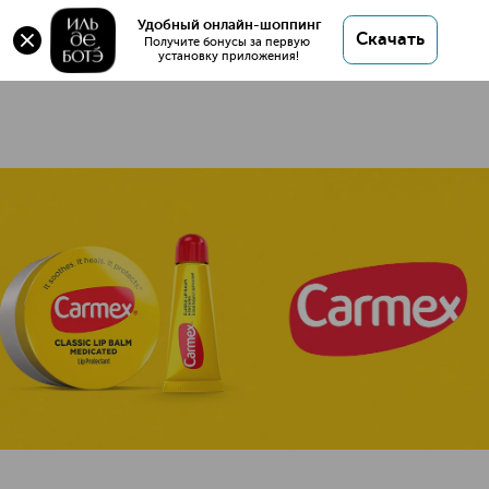
Удобный онлайн-шоппинг
6 товаров
Скачать
Получите бонусы за первую 
установку приложения!
CARMEX