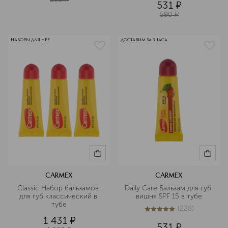
531
¤
590
¤
НАБОРЫ ДЛЯ НЕЕ
ДОСТАВИМ ЗА 3 ЧАСА
CARMEX
CARMEX
Classic Набор бальзамов 
Daily Care Бальзам для губ 
для губ классический в 
вишня SPF 15 в тубе
тубе
(
228
)
5
из
5
228
1 431
¤
531
¤