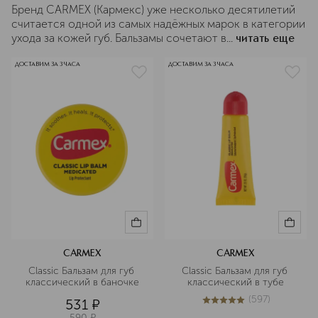
Бренд CARMEX (Кармекс) уже несколько десятилетий
считается одной из самых надёжных марок в категории
ухода за кожей губ. Бальзамы сочетают в...
читать еще
ДОСТАВИМ ЗА 3 ЧАСА
ДОСТАВИМ ЗА 3 ЧАСА
CARMEX
CARMEX
Classic Бальзам для губ 
Classic Бальзам для губ 
классический в баночке
классический в тубе
(
597
)
531
¤
5
из
5
597
590
¤