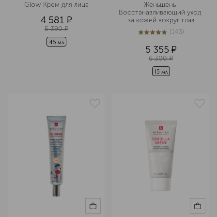
Glow Крем для лица
Женьшень 
Восстанавливающий уход 
4 581
¤
за кожей вокруг глаз
5 390
¤
(
143
)
5
из
5
143
45 мл
5 355
¤
6 300
¤
15 мл