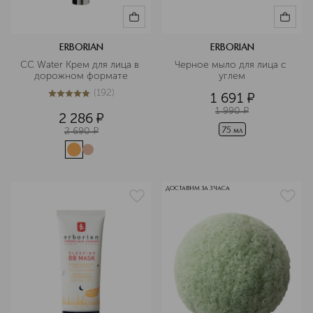
ERBORIAN
ERBORIAN
CC Water Крем для лица в 
Черное мыло для лица с 
дорожном формате
углем
(
192
)
1 691
¤
4.9
из
5
192
1 990
¤
2 286
¤
2 690
¤
75 мл
ДОСТАВИМ ЗА 3 ЧАСА