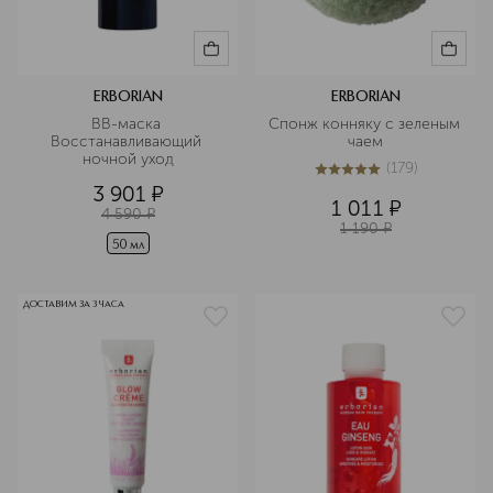
ERBORIAN
ERBORIAN
BB-маска 
Спонж конняку с зеленым 
Восстанавливающий 
чаем
ночной уход
(
179
)
5
из
5
179
3 901
¤
1 011
¤
4 590
¤
1 190
¤
50 мл
ДОСТАВИМ ЗА 3 ЧАСА