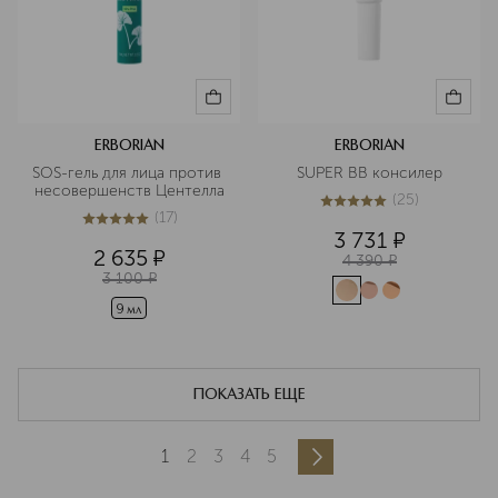
ERBORIAN
ERBORIAN
SOS-гель для лица против 
SUPER BB консилер
несовершенств Центелла
(
25
)
4.9
из
5
25
(
17
)
5
из
5
17
3 731
¤
2 635
¤
4 390
¤
3 100
¤
9 мл
ПОКАЗАТЬ ЕЩЕ
1
2
3
4
5