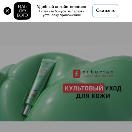
Удобный онлайн-шоппинг
84 товара
Скачать
Получите бонусы за первую 
установку приложения!
ERBORIAN