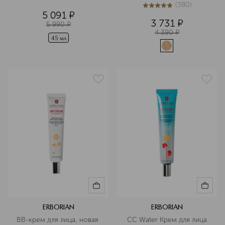
5
из
5
886
(
380
)
5
из
5
380
5 091
¤
3 731
¤
5 990
¤
4 390
¤
45 мл
ERBORIAN
ERBORIAN
BB-крем для лица, новая 
CC Water Крем для лица