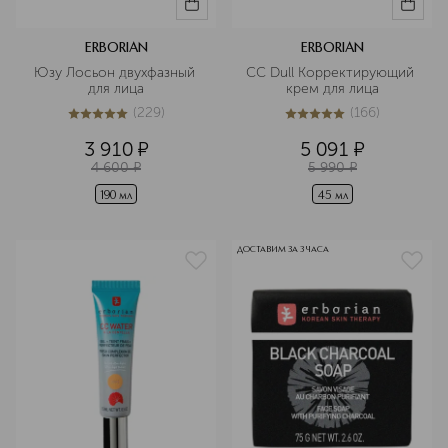
ERBORIAN
ERBORIAN
Юзу Лосьон двухфазный 
CC Dull Корректирующий 
для лица
крем для лица
(
229
)
(
166
)
5
из
5
229
5
из
5
166
3 910
¤
5 091
¤
4 600
¤
5 990
¤
190 мл
45 мл
ДОСТАВИМ ЗА 3 ЧАСА