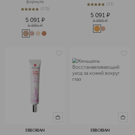
формула
(
33
)
4.9
из
5
33
(
579
)
5
из
5
579
5 091
¤
5 091
¤
5 990
¤
5 990
¤
ERBORIAN
ERBORIAN