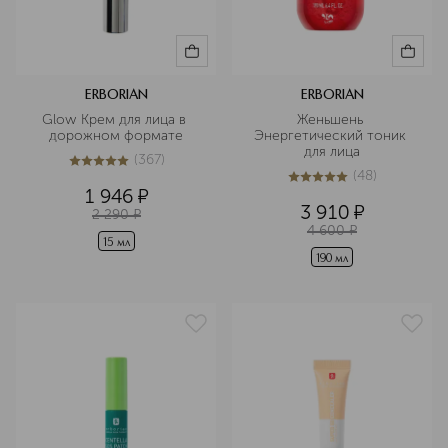
ERBORIAN
ERBORIAN
Glow Крем для лица в 
Женьшень 
дорожном формате
Энергетический тоник 
для лица
(
367
)
4.9
из
5
367
(
48
)
5
из
5
48
1 946
¤
3 910
¤
2 290
¤
4 600
¤
15 мл
190 мл