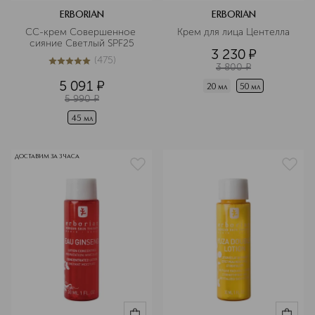
ERBORIAN
ERBORIAN
CC-крем Совершенное 
Крем для лица Центелла
сияние Светлый SPF25
3 230
¤
(
475
)
5
из
5
475
3 800
¤
5 091
¤
20 мл
50 мл
5 990
¤
45 мл
ДОСТАВИМ ЗА 3 ЧАСА