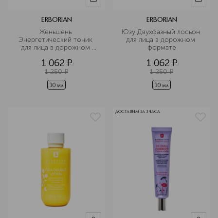
ERBORIAN
ERBORIAN
Женьшень 
Юзу Двухфазный лосьон 
Энергетический тоник 
для лица в дорожном 
для лица в дорожном 
формате
формате
1 062
¤
1 062
¤
1 250
¤
1 250
¤
30 мл
30 мл
ДОСТАВИМ ЗА 3 ЧАСА