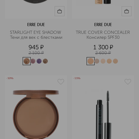
ERRE DUE
ERRE DUE
STARLIGHT EYE SHADOW 
TRUE COVER CONCEALER 
Тени для век с блестками
Консилер SPF30
945
¤
1 300
¤
2 100
¤
2 600
¤
-50%
-55%