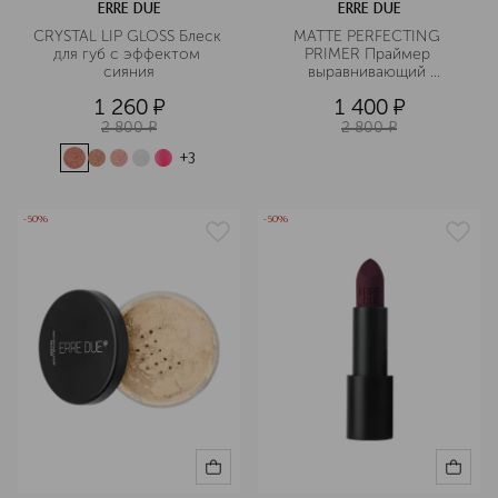
ERRE DUE
ERRE DUE
CRYSTAL LIP GLOSS Блеск 
MATTE PERFECTING 
для губ с эффектом 
PRIMER Праймер 
сияния
выравнивающий 
матирующий
1 260
¤
1 400
¤
2 800
¤
2 800
¤
+
3
-50%
-50%