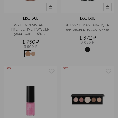
ERRE DUE
ERRE DUE
WATER-RESISTANT 
XCESS 3D MASCARA Тушь 
PROTECTIVE POWDER 
для ресниц водостойкая
Пудра водостойкая с 
1 372
¤
защитой от солнца SPF25
1 750
¤
3 050
¤
3 500
¤
-50%
-50%