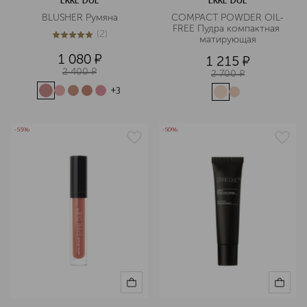
ERRE DUE
ERRE DUE
BLUSHER Румяна
COMPACT POWDER OIL-
FREE Пудра компактная 
(
2
)
матирующая
5
из
5
2
1 080
¤
1 215
¤
2 400
¤
2 700
¤
+
3
-55%
-50%