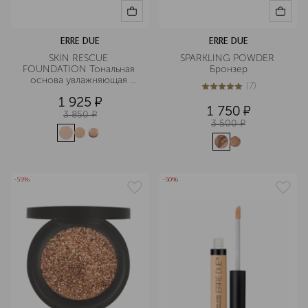
ERRE DUE
ERRE DUE
SKIN RESCUE 
SPARKLING POWDER 
FOUNDATION Тональная 
Бронзер
основа увлажняющая 
(
7
)
SPF30
4.9
из
5
7
1 925
¤
1 750
¤
3 850
¤
3 500
¤
-55%
-50%