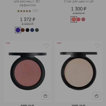
для ресниц с 3D-
Стик для щек и губ
эффектом
1 300
¤
(
34
)
4.9
из
5
34
2 600
¤
1 372
¤
3 050
¤
-55%
-55%