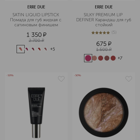
ERRE DUE
ERRE DUE
SATIN LIQUID LIPSTICK 
SILKY PREMIUM LIP 
Помада для губ жидкая с 
DEFINER Карандаш для губ 
сатиновым финишем
стойкий
(
5
)
1 350
¤
5
из
5
5
2 700
¤
675
¤
1 500
¤
+
5
+
7
-50%
-50%