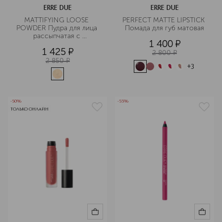
ERRE DUE
ERRE DUE
MATTIFYING LOOSE 
PERFECT MATTE LIPSTICK 
POWDER Пудра для лица 
Помада для губ матовая
рассыпчатая с 
1 400
¤
матирующим эффектом
1 425
¤
2 800
¤
2 850
¤
+
3
-50%
-55%
ТОЛЬКО ОНЛАЙН