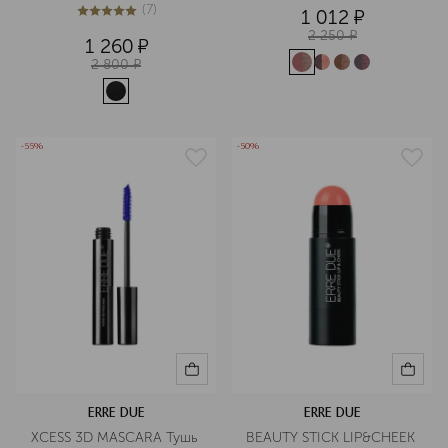
(
7
)
1 012
¤
5
из
5
7
2 250
¤
1 260
¤
2 800
¤
-55%
-50%
ERRE DUE
ERRE DUE
XCESS 3D MASCARA Тушь 
BEAUTY STICK LIP&CHEEK 