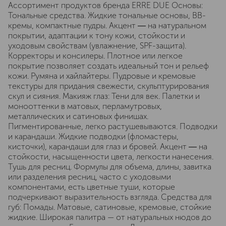
Ассортимент продуктов бренда ERRE DUE Основы:
Тональные средства. Жидкие тональные основы, ВВ-
кремы, компактные пудры. Акцент ― на натуральном
покрытии, адаптации к тону кожи, стойкости и
уходовым свойствам (увлажнение, SPF-защита).
Корректоры и консилеры. Плотное или легкое
покрытие позволяет создать идеальный тон и рельеф
кожи. Румяна и хайлайтеры. Пудровые и кремовые
текстуры для придания свежести, скульптурирования
скул и сияния. Макияж глаз: Тени для век. Палетки и
монооттенки в матовых, перламутровых,
металлических и сатиновых финишах.
Пигментированные, легко растушевываются. Подводки
и карандаши. Жидкие подводки (фломастеры,
кисточки), карандаши для глаз и бровей. Акцент ― на
стойкости, насыщенности цвета, легкости нанесения.
Тушь для ресниц. Формулы для объема, длины, завитка
или разделения ресниц, часто с уходовыми
компонентами, есть цветные туши, которые
подчеркивают выразительность взгляда. Средства для
губ: Помады. Матовые, сатиновые, кремовые, стойкие
жидкие. Широкая палитра — от натуральных нюдов до