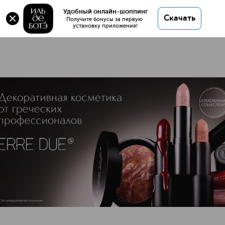
Удобный онлайн-шоппинг
58 товаров
Скачать
Получите бонусы за первую 
установку приложения!
ERRE DUE