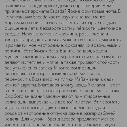
выделиться среди других домов парфюмерии. Чем
привлекают ароматы Escada? Яркие фруктовые ноты. В
композициях Escada часто звучат ананас, манго,
маракуйя и личи — сочные акценты, которые создают
ощущение лета, беззаботности и лёгкости. Цветочное
сердце. Нежные оттенки жасмина, розы, пиона и
туберозы придают ароматам женственность, мягкость
и романтичное настроение, сохраняя их воздушными и
лёгкими. Устойчивая база. Ваниль, сандал, кедр и
мускус помогают ароматам раскрыться более глубоко,
делают их теплее и мягче, а также придают стойкость
без утяжеления запаха. Многие композиции
вдохновлены конкретными локациями: Escada
переносит в Бразилию, на пляжи Майами или в сады
южной Европы. Благодаря этому каждый флакон несёт
в себе историю, которая раскрывается прямо на коже.
Особого внимания заслуживают лимитированные
коллекции, выпускаемые весной и летом. Эти ароматы
идеально подходят для тёплого времени года и
создают настроение отпуска даже в разгар рабочей
недели. Для мужчин бренд Escada предлагает менее
известные, но не менее харизматичные композиции: