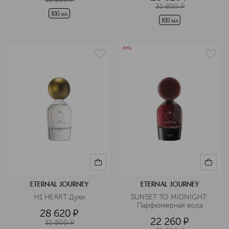
31 800
¤
100 мл
100 мл
-30%
ETERNAL JOURNEY
ETERNAL JOURNEY
H1 HEART Духи
SUNSET TO MIDNIGHT 
Парфюмерная вода
28 620
¤
22 260
¤
31 800
¤