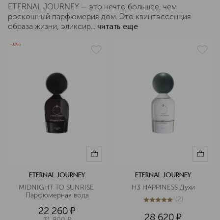
ETERNAL JOURNEY — это нечто большее, чем
роскошный парфюмерия дом. Это квинтэссенция
образа жизни, эликсир...
читать еще
-30%
ETERNAL JOURNEY
ETERNAL JOURNEY
MIDNIGHT TO SUNRISE 
H3 HAPPINESS Духи
Парфюмерная вода
(
2
)
5
из
5
2
22 260
¤
28 620
¤
31 800
¤