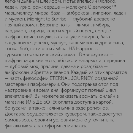
лёгким дымным шлейфом. Ноты: апельсин (яблоко),
ладан, ирис, ром; сердце — молекула Clearwood™,
маршмеллоу, мирра; база — амброксан, киприол, ладан
и мускон. Midnight to Sunrise — глубокий древесно-
пряный аромат. Верхние ноты — лимон, имбирь,
кардамон, корица, кедр и чёрный перец; сердце —
шафран, ирис, пачули, латака (уд) и смирна; база —
сандаловое дерево, мускус, кашемировая древесина,
тонка-боб, ветивер и амбра. H3 Happiness —
гурманско-акватический аромат. В «верхушке» —
шафран, морские ноты, яблоко и нагармота; середина
— дубовый мох, пралине, давана и роза; база —
амброксан, абретта и яванол. Каждый из этих ароматов
— часть философии ETERNAL JOURNEY, созданной
мастерами парфюмерии. Они подстраиваются под
настроение и время дня, формируют полный цикл
впечатлений. Вы можете заказать ароматы онлайн в
магазине ИЛЬ ДЕ БОТЭ: оплата доступна картой,
бонусами, а также наличными в ряде регионов.
Доставка осуществляется курьером, также доступен
самовывоз, а сроки и условия можно уточнить на
финальных этапах оформления заказа.