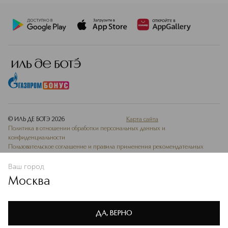
© ИЛЬ ДЕ БОТЭ
2026
Карта сайта
Политика в отношении обработки персональных данных и
конфиденциальности
Пользовательское соглашение и правила применения рекомендательных
технологий
Ваш город
Ведомость СОУТ
Москва
Мы используем cookie-файлы и сервисы веб-аналитики. Они
необходимы для улучшения работы сайта. Подробнее –
OK
в
Политике конфиденциальности
ДА, ВЕРНО