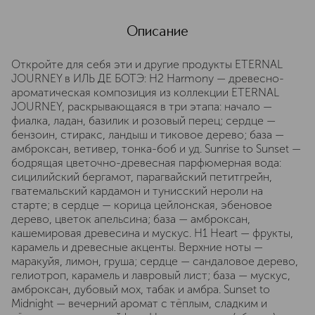
Описание
Откройте для себя эти и другие продукты ETERNAL
JOURNEY в ИЛЬ ДЕ БОТЭ: H2 Harmony — древесно-
ароматическая композиция из коллекции ETERNAL
JOURNEY, раскрывающаяся в три этапа: начало —
фиалка, ладан, базилик и розовый перец; сердце —
бензоин, стиракс, ландыш и тиковое дерево; база —
амброксан, ветивер, тонка-боб и уд. Sunrise to Sunset —
бодрящая цветочно-древесная парфюмерная вода:
сицилийский бергамот, парагвайский петитгрейн,
гватемальский кардамон и тунисский нероли на
старте; в сердце — корица цейлонская, эбеновое
дерево, цветок апельсина; база — амброксан,
кашемировая древесина и мускус. H1 Heart — фрукты,
карамель и древесные акценты. Верхние ноты —
маракуйя, лимон, груша; сердце — сандаловое дерево,
гелиотроп, карамель и лавровый лист; база — мускус,
амброксан, дубовый мох, табак и амбра. Sunset to
Midnight — вечерний аромат с тёплым, сладким и