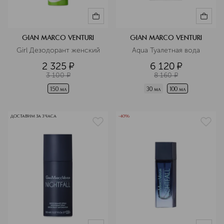
GIAN MARCO VENTURI
GIAN MARCO VENTURI
Girl Дезодорант женский
Aqua Туалетная вода
2 325
¤
6 120
¤
3 100
¤
8 160
¤
150 мл
30 мл
100 мл
ДОСТАВИМ ЗА 3 ЧАСА
-40%