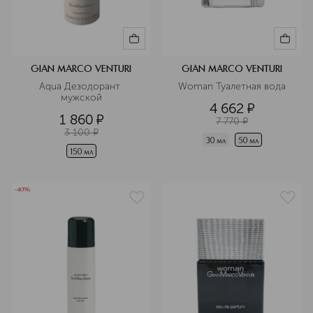
GIAN MARCO VENTURI
GIAN MARCO VENTURI
Aqua Дезодорант 
Woman Туалетная вода
мужской
4 662
¤
1 860
¤
7 770
¤
3 100
¤
30 мл
50 мл
150 мл
-40%