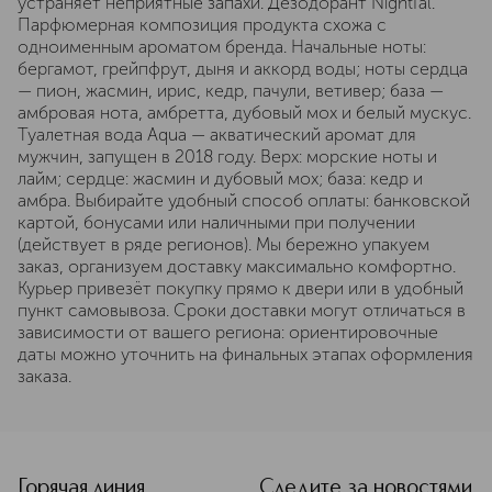
устраняет неприятные запахи. Дезодорант Nightfal.
Парфюмерная композиция продукта схожа с
одноименным ароматом бренда. Начальные ноты:
бергамот, грейпфрут, дыня и аккорд воды; ноты сердца
— пион, жасмин, ирис, кедр, пачули, ветивер; база —
амбровая нота, амбретта, дубовый мох и белый мускус.
Туалетная вода Aqua — акватический аромат для
мужчин, запущен в 2018 году. Верх: морские ноты и
лайм; сердце: жасмин и дубовый мох; база: кедр и
амбра. Выбирайте удобный способ оплаты: банковской
картой, бонусами или наличными при получении
(действует в ряде регионов). Мы бережно упакуем
заказ, организуем доставку максимально комфортно.
Курьер привезёт покупку прямо к двери или в удобный
пункт самовывоза. Сроки доставки могут отличаться в
зависимости от вашего региона: ориентировочные
даты можно уточнить на финальных этапах оформления
заказа.
Горячая линия
Следите за новостями