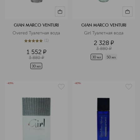
GIAN MARCO VENTURI
GIAN MARCO VENTURI
Overed Туалетная вода
Girl Туалетная вода
(
1
)
2 328
¤
5
из
5
1
3 880
¤
1 552
¤
3 880
¤
30 мл
50 мл
30 мл
-40%
-40%