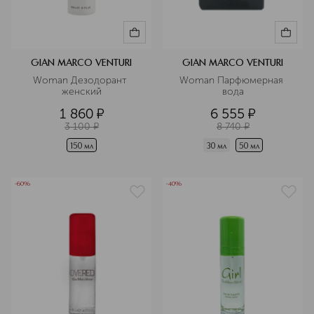
GIAN MARCO VENTURI
GIAN MARCO VENTURI
Woman Дезодорант 
Woman Парфюмерная 
женский
вода
1 860
¤
6 555
¤
3 100
¤
8 740
¤
150 мл
30 мл
50 мл
-60%
-40%