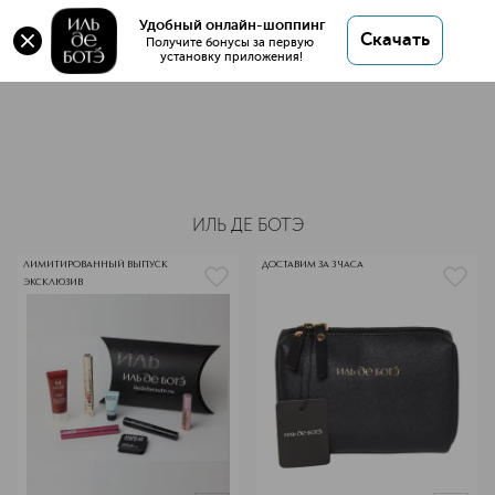
Удобный онлайн-шоппинг
3 товара
Скачать
Получите бонусы за первую 
установку приложения!
Бренд ИЛЬ ДЕ БОТЭ
ИЛЬ ДЕ БОТЭ
ЛИМИТИРОВАННЫЙ ВЫПУСК
ДОСТАВИМ ЗА 3 ЧАСА
ЭКСКЛЮЗИВ