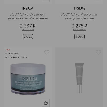
INSIUM
INSIUM
BODY CARE Скраб для 
BODY CARE Масло для 
тела нежное обновление
тела укрепляющее
2 337
¤
3 275
¤
9 350
¤
13 100
¤
210 мл
210 мл
-75%
ЭКСКЛЮЗИВ
ДОСТАВИМ ЗА 3 ЧАСА