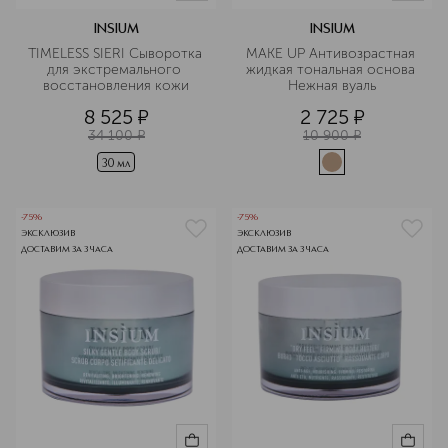
INSIUM
INSIUM
TIMELESS SIERI Сыворотка 
MAKE UP Антивозрастная 
для экстремального 
жидкая тональная основа 
восстановления кожи
Нежная вуаль
8 525
¤
2 725
¤
34 100
¤
10 900
¤
30 мл
-75%
-75%
ЭКСКЛЮЗИВ
ЭКСКЛЮЗИВ
ДОСТАВИМ ЗА 3 ЧАСА
ДОСТАВИМ ЗА 3 ЧАСА