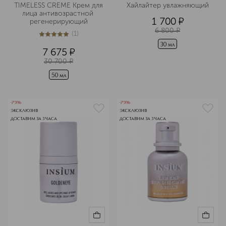
TIMELESS CREME Крем для 
Хайлайтер увлажняющий
лица антивозрастной 
1 700
¤
регенерирующий
6 800
¤
(
1
)
5
из
5
1
30 мл
7 675
¤
30 700
¤
50 мл
-75%
-75%
ЭКСКЛЮЗИВ
ЭКСКЛЮЗИВ
ДОСТАВИМ ЗА 3 ЧАСА
ДОСТАВИМ ЗА 3 ЧАСА