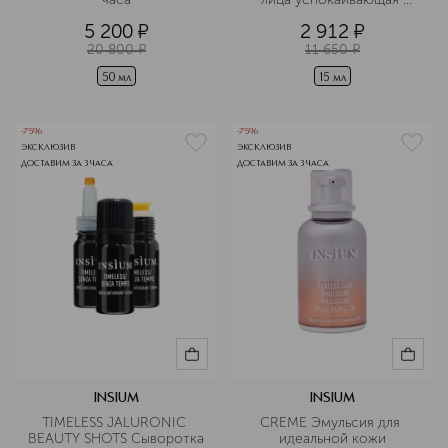
увлажняющая
5 200
¤
2 912
¤
20 800
¤
11 650
¤
50 мл
15 мл
-75%
-75%
ЭКСКЛЮЗИВ
ЭКСКЛЮЗИВ
ДОСТАВИМ ЗА 3 ЧАСА
ДОСТАВИМ ЗА 3 ЧАСА
INSIUM
INSIUM
TIMELESS JALURONIC 
CREME Эмульсия для 
BEAUTY SHOTS Сыворотка 
идеальной кожи