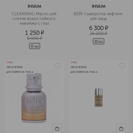
INSIUM
INSIUM
CLEANSING Масло для 
SIERI Сыворотка лифтинг 
снятия водостойкого 
для лица
макияжа с глаз
6 300
¤
1 250
¤
25 200
¤
5 000
¤
30 мл
15 мл
-75%
-75%
ЭКСКЛЮЗИВ
ЭКСКЛЮЗИВ
ДОСТАВИМ ЗА 3 ЧАСА
ДОСТАВИМ ЗА 3 ЧАСА