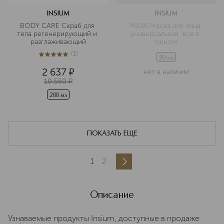
INSIUM
INSIUM
BODY CARE Скраб для 
MASK Маска для лица 
тела регенерирующий и 
универсальная  все в 
разглаживающий
одном
(
1
)
5
из
5
1
50 мл
2 637
¤
нет в наличии
10 550
¤
200 мл
ПОКАЗАТЬ ЕЩЕ
1
2
Описание
Узнаваемые продукты Insium, доступные в продаже