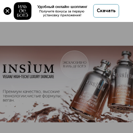
Удобный онлайн-шоппинг
26 товаров
Скачать
Получите бонусы за первую 
установку приложения!
INSIUM