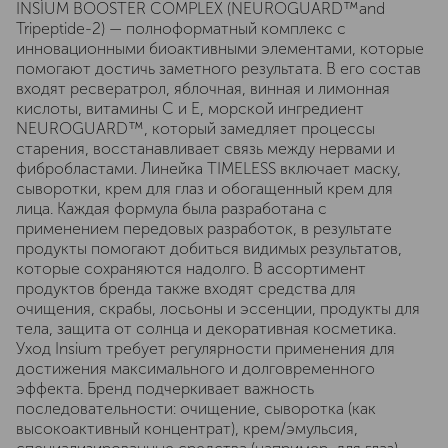
INSÌUM BOOSTER COMPLEX (NEUROGUARD™and
Tripeptide-2) — полноформатный комплекс с
инновационными биоактивными элементами, которые
помогают достичь заметного результата. В его состав
входят ресвератрол, яблочная, винная и лимонная
кислоты, витамины С и Е, морской ингредиент
NEUROGUARD™, который замедляет процессы
старения, восстанавливает связь между нервами и
фибробластами. Линейка TIMELESS включает маску,
сыворотки, крем для глаз и обогащенный крем для
лица. Каждая формула была разработана с
применением передовых разработок, в результате
продукты помогают добиться видимых результатов,
которые сохраняются надолго. В ассортимент
продуктов бренда также входят средства для
очищения, скрабы, лосьоны и эссенции, продукты для
тела, защита от солнца и декоративная косметика.
Уход Insium требует регулярности применения для
достижения максимального и долговременного
эффекта. Бренд подчеркивает важность
последовательности: очищение, сыворотка (как
высокоактивный концентрат), крем/эмульсия,