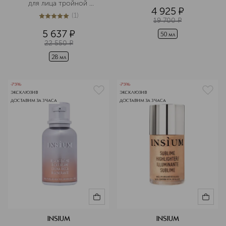
для лица тройной 
4 925
¤
антиоксидант бустер
(
1
)
5
из
5
1
19 700
¤
5 637
¤
50 мл
22 550
¤
28 мл
-75%
-75%
ЭКСКЛЮЗИВ
ЭКСКЛЮЗИВ
ДОСТАВИМ ЗА 3 ЧАСА
ДОСТАВИМ ЗА 3 ЧАСА
INSIUM
INSIUM