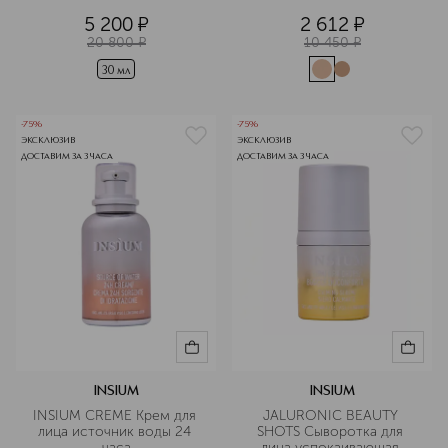
5 200
¤
2 612
¤
20 800
¤
10 450
¤
30 мл
-75%
-75%
ЭКСКЛЮЗИВ
ЭКСКЛЮЗИВ
ДОСТАВИМ ЗА 3 ЧАСА
ДОСТАВИМ ЗА 3 ЧАСА
INSIUM
INSIUM
INSIUM CREME Крем для 
JALURONIC BEAUTY 
лица источник воды 24 
SHOTS Сыворотка для 
часа
лица успокаивающая 