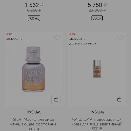
1 562
¤
5 750
¤
6 250
¤
23 000
¤
100 мл
30 мл
-75%
-75%
ЭКСКЛЮЗИВ
ЭКСКЛЮЗИВ
ДОСТАВИМ ЗА 3 ЧАСА
INSIUM
INSIUM
SIERI Масло для лица 
MAKE UP Антивозрастной 
улучшающее состояние 
крем для лица адаптивный 
кожи
SPF15