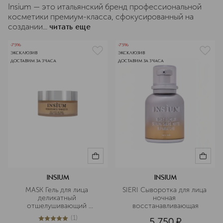
Insium — это итальянский бренд профессиональной
косметики премиум-класса, сфокусированный на
создании...
читать еще
-75%
-75%
ЭКСКЛЮЗИВ
ЭКСКЛЮЗИВ
ДОСТАВИМ ЗА 3 ЧАСА
ДОСТАВИМ ЗА 3 ЧАСА
INSIUM
INSIUM
MASK Гель для лица 
SIERI Сыворотка для лица 
деликатный 
ночная 
отшелушивающий 
восстанавливающая
питательный
(
1
)
5 750
¤
5
из
5
1