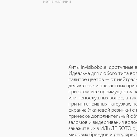
нет в наличии
Хиты Invisibobble, доступные 
Идеальна для любого типа в
палитре цветов — от нейтраль
деликатных и элегантных прич
при этом все преимущества «
или непослушных волос, а та
при интенсивных нагрузках, н
скранча (тканевой резинки) с
прическе дополнительный объ
заломов и выдергивания волос
закажите их в ИЛЬ ДЕ БОТЭ с
мировых брендов и регулярно