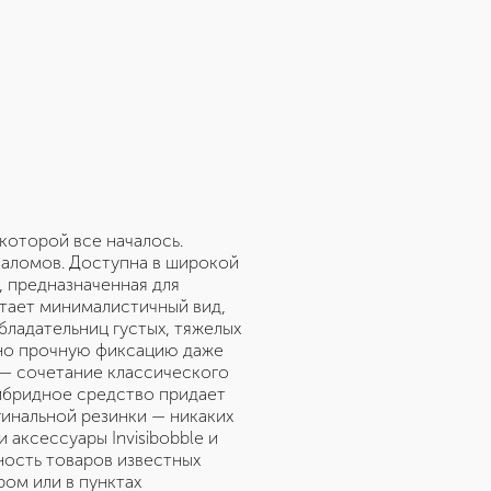
 которой все началось.
заломов. Доступна в широкой
l, предназначенная для
итает минималистичный вид,
бладательниц густых, тяжелых
ьно прочную фиксацию даже
e — сочетание классического
 гибридное средство придает
гинальной резинки — никаких
аксессуары Invisibobble и
ность товаров известных
ром или в пунктах