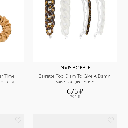
INVISIBOBBLE
er Time 
Barrette Too Glam To Give A Damn 
ов для 
Заколка для волос
675
¤
795
¤