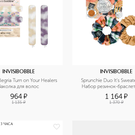
INVISIBOBBLE
INVISIBOBBLE
legria Turn on Your Healers 
Sprunchie Duo It's Sweat
Заколка для волос
Набор резинок-браслет
волос
964
¤
1 164
¤
1 135
¤
1 370
¤
 3 ЧАСА