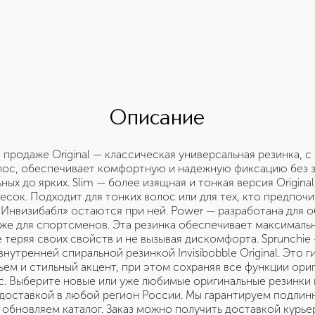
Описание
в продаже Original — классическая универсальная резинка, с
олос, обеспечивает комфортную и надежную фиксацию без 
ных до ярких. Slim — более изящная и тонкая версия Origina
есок. Подходит для тонких волос или для тех, кто предпоч
Инвизибабл» остаются при ней. Power — разработана для о
кже для спортсменов. Эта резинка обеспечивает максимал
е теряя своих свойств и не вызывая дискомфорта. Sprunchi
 внутренней спиральной резинкой Invisibobble Original. Это
ем и стильный акцент, при этом сохраняя все функции ори
. Выберите новые или уже любимые оригинальные резинки и 
 доставкой в любой регион России. Мы гарантируем подлин
 обновляем каталог. Заказ можно получить доставкой курье