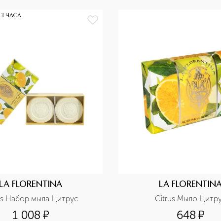
 3 ЧАСА
LA FLORENTINA
LA FLORENTIN
us Набор мыла Цитрус
Citrus Мыло Цитр
1 008
¤
648
¤