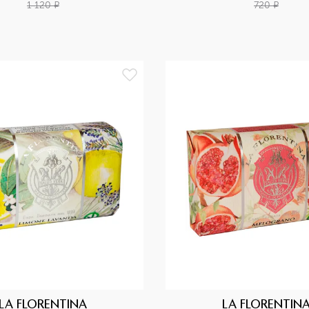
1 120
¤
720
¤
LA FLORENTINA
LA FLORENTIN