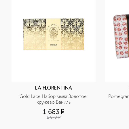
LA FLORENTINA
Gold Lace Набор мыла Золотое 
Pomegrana
кружево Ваниль
1 683
¤
1 870
¤