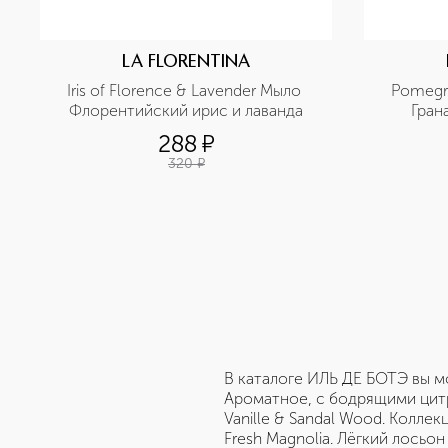
LA FLORENTINA
Iris of Florence & Lavender Мыло 
Pomegra
Флорентийский ирис и лаванда
Гран
288
¤
320
¤
В каталоге ИЛЬ ДЕ БОТЭ вы м
Ароматное, с бодрящими цит
Vanille & Sandal Wood. Колле
Fresh Magnolia. Лёгкий лосьо