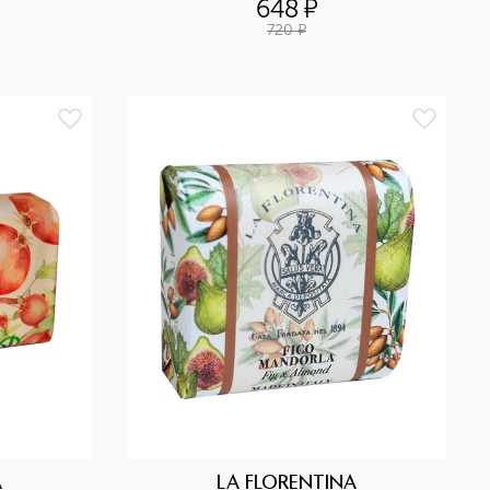
648
¤
720
¤
A
LA FLORENTINA