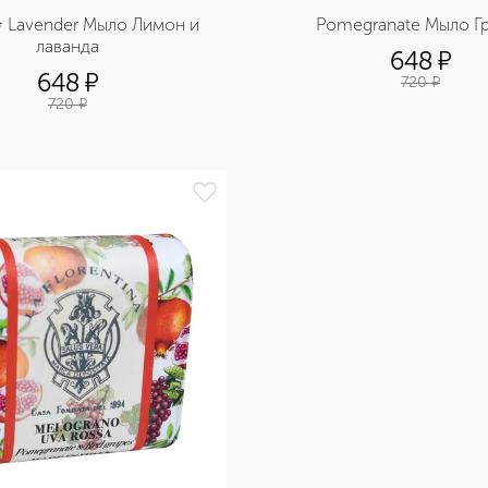
 Lavender Мыло Лимон и 
Pomegranate Мыло Г
лаванда
648
¤
648
¤
720
¤
720
¤