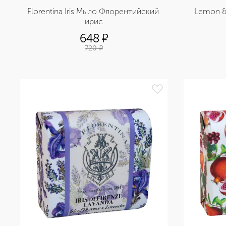
Florentina Iris Мыло Флорентийский 
Lemon &
ирис
648
¤
720
¤