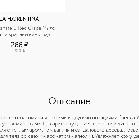
LA FLORENTINA
nate & Red Grape Мыло 
ат и красный виноград
288
¤
320
¤
Описание
ожете ознакомиться с этими и другими позициями бренда: 
русовыми нотами. Подарит ощущение свежести и чистоты.
кция с тёплым ароматом ванили и сандалового дерева. Лось
н для тела со свежим ароматом магнолии. Увлажняет кожу, д