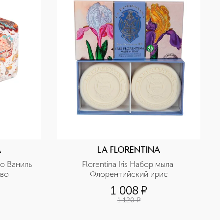
A
LA FLORENTINA
о Ваниль 
Florentina Iris Набор мыла 
ево
Флорентийский ирис
1 008
¤
1 120
¤