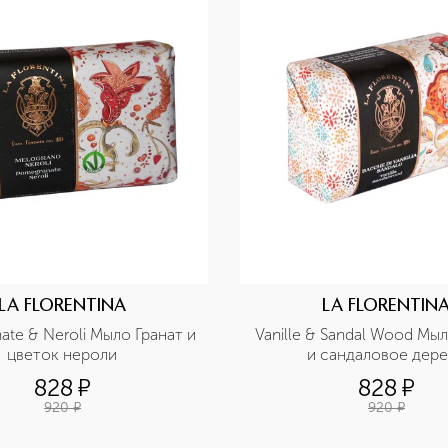
LA FLORENTINA
LA FLORENTIN
te & Neroli Мыло Гранат и 
Vanille & Sandal Wood Мыл
цветок нероли
и сандаловое дер
828
¤
828
¤
920
¤
920
¤