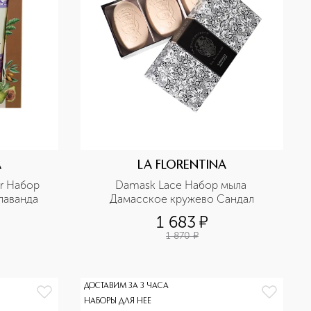
A
LA FLORENTINA
r Набор 
Damask Lace Набор мыла 
лаванда
Дамасское кружево Сандал
1 683
¤
1 870
¤
ДОСТАВИМ ЗА 3 ЧАСА
НАБОРЫ ДЛЯ НЕЕ