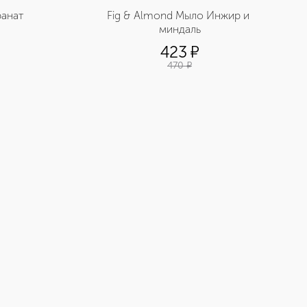
ранат
Fig & Almond Мыло Инжир и 
миндаль
423
¤
470
¤