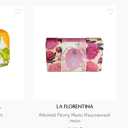
A
LA FLORENTINA
ус
Arboreal Peony Мыло Изысканный 
пион