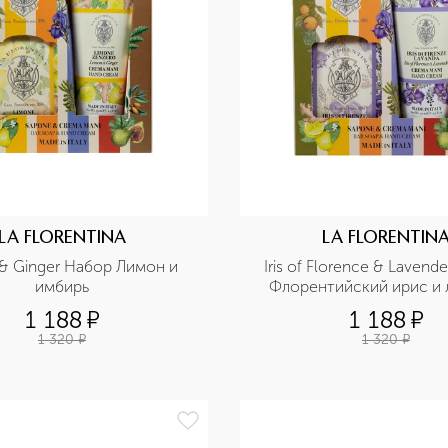
LA FLORENTINA
LA FLORENTIN
 Ginger Набор Лимон и 
Iris of Florence & Lavende
имбирь
Флорентийский ирис и 
1 188
¤
1 188
¤
1 320
¤
1 320
¤