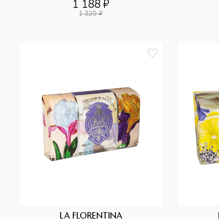
1 188
¤
1 320
¤
LA FLORENTINA