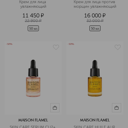
Крем для лица 
Крем для лица против 
увлажняющий
морщин увлажняющий
11 450
¤
16 000
¤
22 900
¤
32 000
¤
50 мл
50 мл
-50%
-50%
MAISON FLAMEL
MAISON FLAMEL
SKIN CARE SERUM CU2+ 
SKIN CARE HUILE AUR 