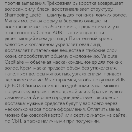
против выпадения. Трёхфазная сыворотка возвращает
волосам силу, блеск, восстанавливает структуру.
Shampoing Lacté — шампунь для тонких и ломких волос.
Мягкая молочная формула бережно очищает и
восстанавливает слабые волосы, придает им силу и
эластичность. Crème AUR — антивозрастной
укрепляющий крем для лица. Питательный крем с
золотом и коллагеном укрепляет овал лица,
доставляет питательные вещества в глубокие слои
кожи, способствует общему омоложению. Veloute
Capillaire — объёмная маска-кондиционер для тонких
волос. Крем-маска придаёт объём без утяжеления,
наполняет волосы мягкостью, увлажнением, придает
здоровое сияние. Мы стараемся, чтобы покупки в ИЛЬ
ДЕ БОТЭ были максимально удобными. Заказ можно
получить курьером прямо домой или забрать в пункте
самовывоза. А в ряде городов действует экспресс-
доставка: нужные средства будут у вас всего через
несколько часов после оформления. Оплатить заказ
можно банковской картой или сертификатом на сайте,
по СБП, а также наличными при получении.