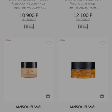
Сыворотка для лица 
Масло для лица 
против морщин с 
антивозрастное 
эффектом лифтинга
питательное
10 900
¤
12 100
¤
21 800
¤
24 200
¤
15 мл
15 мл
-50%
-50%
MAISON FLAMEL
MAISON FLAMEL