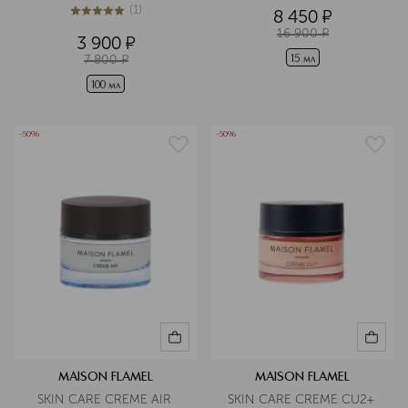
(
1
)
8 450
¤
5
из
5
1
16 900
¤
3 900
¤
7 800
¤
15 мл
100 мл
-50%
-50%
MAISON FLAMEL
MAISON FLAMEL
SKIN CARE CREME AIR 
SKIN CARE CREME CU2+ 