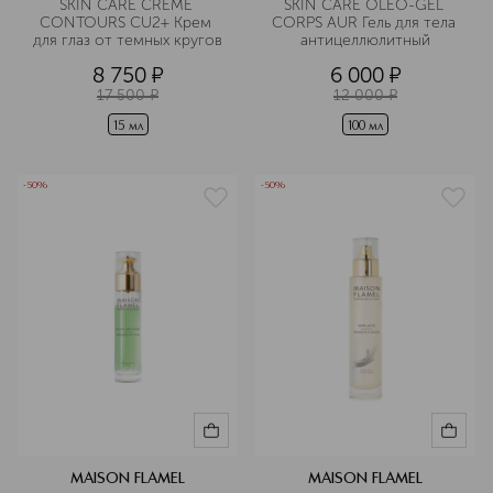
SKIN CARE CREME 
SKIN CARE OLEO-GEL 
CONTOURS CU2+ Крем 
CORPS AUR Гель для тела 
для глаз от темных кругов
антицеллюлитный
8 750
¤
6 000
¤
17 500
¤
12 000
¤
15 мл
100 мл
-50%
-50%
MAISON FLAMEL
MAISON FLAMEL