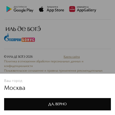
© ИЛЬ ДЕ БОТЭ
2026
Карта сайта
Политика в отношении обработки персональных данных и
конфиденциальности
Пользовательское соглашение и правила применения рекомендательных
технологий
Ваш город
Ведомость СОУТ
Москва
Мы используем cookie-файлы и сервисы веб-аналитики. Они
необходимы для улучшения работы сайта. Подробнее –
OK
в
Политике конфиденциальности
ДА, ВЕРНО