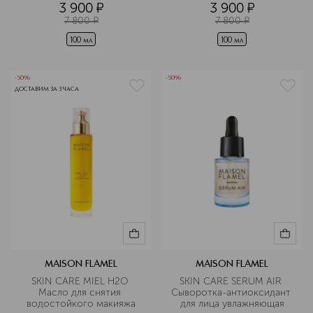
3 900
¤
3 900
¤
7 800
¤
7 800
¤
100 мл
100 мл
-50%
-50%
ДОСТАВИМ ЗА 3 ЧАСА
MAISON FLAMEL
MAISON FLAMEL
SKIN CARE MIEL H2O 
SKIN CARE SERUM AIR 
Масло для снятия 
Сыворотка-антиоксидант 
водостойкого макияжа
для лица увлажняющая