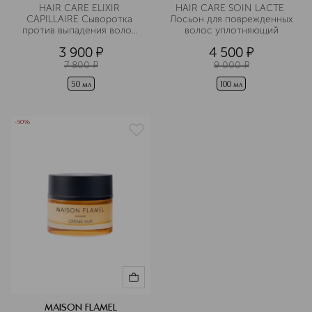
HAIR CARE ELIXIR 
HAIR CARE SOIN LACTE 
CAPILLAIRE Сыворотка 
Лосьон для поврежденных 
против выпадения волос 
волос уплотняющий
и стимулятор роста
3 900
¤
4 500
¤
7 800
¤
9 000
¤
50 мл
100 мл
-50%
MAISON FLAMEL