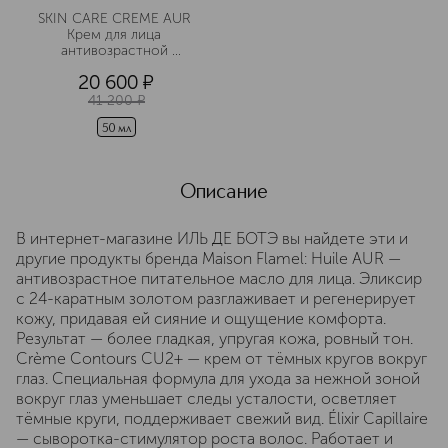
SKIN CARE CREME AUR 
Крем для лица 
антивозрастной 
укрепляющий
20 600
¤
41 200
¤
50 мл
Описание
В интернет-магазине ИЛЬ ДЕ БОТЭ вы найдете эти и
другие продукты бренда Maison Flamel: Huile AUR —
антивозрастное питательное масло для лица. Эликсир
с 24-каратным золотом разглаживает и регенерирует
кожу, придавая ей сияние и ощущение комфорта.
Результат — более гладкая, упругая кожа, ровный тон.
Crème Contours CU2+ — крем от тёмных кругов вокруг
глаз. Специальная формула для ухода за нежной зоной
вокруг глаз уменьшает следы усталости, осветляет
тёмные круги, поддерживает свежий вид. Élixir Capillaire
— сыворотка-стимулятор роста волос. Работает и