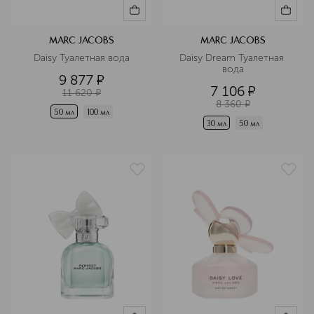
MARC JACOBS
MARC JACOBS
Daisy Туалетная вода
Daisy Dream Туалетная 
вода
9 877
¤
7 106
¤
11 620
¤
8 360
¤
50 мл
100 мл
30 мл
50 мл