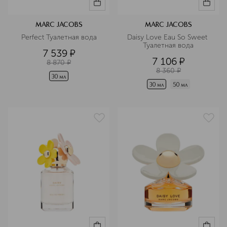
MARC JACOBS
MARC JACOBS
Perfect Туалетная вода
Daisy Love Eau So Sweet 
Туалетная вода
7 539
¤
7 106
¤
8 870
¤
8 360
¤
30 мл
30 мл
50 мл