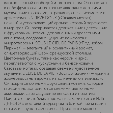
вдохновленный свободой и творчеством. Он сочетает
в себе фруктовые и цветочные аккорды с дерзкими
мускусными нюансами, отражая дух независимости и
артистизма. UN REVE DOUX («Сладкая мечта») —
нежный и успокаивающий аромат, который переносит
в мир грез. Он раскрывается деликатными цветочными
и фруктовыми нотами, дополненными древесными
акцентами, создавая ощущение комфорта и
умиротворения. SOUS LE CIEL DE PARIS («Под небом
Парижа») — элегантный и романтичный аромат,
олицетворяющий шарм французской столицы.
Цветочные букеты, такие как нероли и ирис,
переплетаются с мускусными и бензоиновыми
базовыми нотами, создавая свежее и чувственное
звучание. DELICE DE LA VIE («Восторг жизни») — яркий и
жизнерадостный аромат, наполненный оптимизмом.
Он искрится сочными фруктовыми нотами, которые
гармонично дополняются свежими цветочными
аккордами, даря ощущение легкости и позитива.
Найдите свой любимый аромат и закажите его в ИЛЬ
ДЕ БОТЭ с доставкой курьером, в ближайший магазин
сети или в пункт самовывоза. При оплате можно