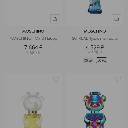
MOSCHINO
MOSCHINO
MOSCHINO TOY 2 Набор
SO REAL Туалетная вода
7 664
¤
4 529
¤
9 580
¤
5 129
¤
30 мл
50 мл