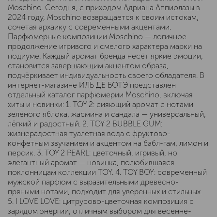
Moschino. Сегодня, с приходом Адриана Аппиолазы в
2024 году, Moschino возвращается к своим истокам,
сочетая архаику с современными акцентами.
Парфюмерные композиции Moschino — логичное
продолжение игривого и смелого характера марки на
подиуме. Каждый аромат бренда несёт яркие эмоции,
становится завершающим акцентом образа,
подчёркивает индивидуальность своего обладателя. В
интернет-магазине ИЛЬ ДЕ БОТЭ представлен
отдельный каталог парфюмерии Moschino, включая
хиты и новинки: 1. TOY 2: сияющий аромат с нотами
зелёного яблока, жасмина и сандала — универсальный,
лёгкий и радостный. 2. TOY 2 BUBBLE GUM:
жизнерадостная туалетная вода с фруктово-
конфетным звучанием и акцентом на бабл-гам, лимон и
персик. 3. TOY 2 PEARL: цветочный, игривый, но
элегантный аромат — новинка, полюбившаяся
поклонницам коллекции TOY. 4. TOY BOY: современный
мужской парфюм с выразительными древесно-
пряными нотами, подходит для уверенных и стильных.
5. I LOVE LOVE: цитрусово-цветочная композиция с
зарядом энергии, отличным выбором для весенне-