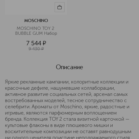
MOSCHINO
MOSCHINO TOY 2 
BUBBLE GUM Набор
7 544
¤
9 430
¤
Описание
Яркие рекламные кампании, колоритные коллекции и
красочные дефиле, нашумевшие коллаборации,
активное развитие социальных сетей, арсенал самых
востребованных моделей, тесное сотрудничество с
селебрити. Ароматы от Moschino, яркие, радостные и
игривые, являются парфюмерным воплощением
бренда. Коллекция TOY 2 стала визитной карточкой —
культовые флаконы в виде плюшевого мишки и
восхитительные композиции не оставят равнодушным
ни одного ценителя поистине неподражаемого стиля