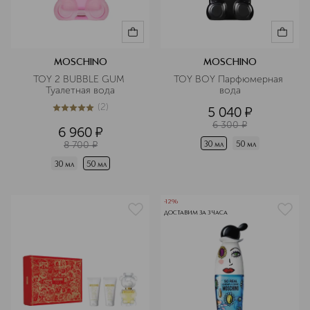
MOSCHINO
MOSCHINO
TOY 2 BUBBLE GUM 
TOY BOY Парфюмерная 
Туалетная вода
вода
(
2
)
5 040
¤
5
из
5
2
6 300
¤
6 960
¤
8 700
¤
30 мл
50 мл
30 мл
50 мл
-12%
ДОСТАВИМ ЗА 3 ЧАСА