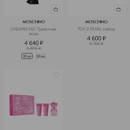
MOSCHINO
MOSCHINO
CHEAP&CHIC Туалетная 
TOY 2 PEARL Набор
вода
4 600
¤
4 640
¤
5 750
¤
5 800
¤
30 мл
50 мл