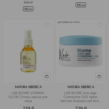
820
¤
100 мл
100 мл
ДОСТАВИМ ЗА 3 ЧАСА
NATURA SIBERICA
NATURA SIBERICA
LAB BIOME VITAMIN 
LAB BIOME Anti-Age 
GLOW Сплэш-маска для 
Coenzyme Q10 Крем 
лица
против морщин для всех 
типов кожи
738
¤
729
¤