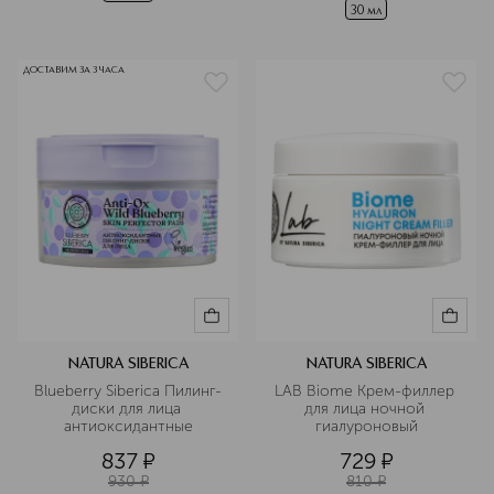
30 мл
ДОСТАВИМ ЗА 3 ЧАСА
NATURA SIBERICA
NATURA SIBERICA
Blueberry Siberica Пилинг-
LAB Biome Крем-филлер 
диски для лица 
для лица ночной 
антиоксидантные
гиалуроновый
837
¤
729
¤
930
¤
810
¤