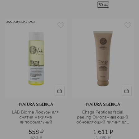
50 мл
ДОСТАВИМ ЗА 3 ЧАСА
NATURA SIBERICA
NATURA SIBERICA
LAB Biome Лосьон для 
Chaga Peptides facial 
снятия макияжа 
peeling Омолаживающий 
липосомальный
обновляющий пилинг для 
лица  
558
¤
1 611
¤
620
¤
1 790
¤