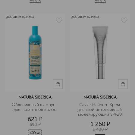
700
¤
700
¤
ДОСТАВИМ ЗА 3 ЧАСА
ДОСТАВИМ ЗА 3 ЧАСА
NATURA SIBERICA
NATURA SIBERICA
Облепиховый шампунь 
Caviar Platinum Крем 
для всех типов волос
дневной интенсивный 
моделирующий SPF20
621
¤
1 260
¤
690
¤
1 400
¤
400 мл