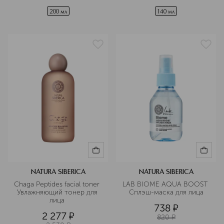
200 мл
140 мл
NATURA SIBERICA
NATURA SIBERICA
Chaga Peptides facial toner  
LAB BIOME AQUA BOOST 
Увлажняющий тонер для 
Сплэш-маска для лица
лица 
738
¤
2 277
¤
820
¤