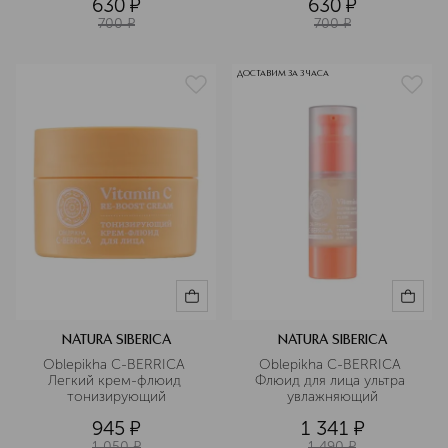
630
¤
630
¤
700
¤
700
¤
ДОСТАВИМ ЗА 3 ЧАСА
NATURA SIBERICA
NATURA SIBERICA
Oblepikha C-BERRICA 
Oblepikha C-BERRICA 
Легкий крем-флюид 
Флюид для лица ультра 
тонизирующий
увлажняющий
945
¤
1 341
¤
1 050
¤
1 490
¤