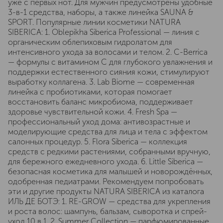
уже с первых нот. Для мужчин предусмотрены удобные
3-в-1 средства, наборы, а также линейка SAUNA &
SPORT. Популярные линии косметики NATURA
SIBERICA: 1. Oblepikha Siberica Professional — линия с
органическим облепиховым гидролатом для
интенсивного ухода за волосами и телом. 2. C-Berrica
— формулы с витамином C для глубокого увлажнения и
поддержки естественного сияния кожи, стимулируют
выработку коллагена. 3. Lab Biome — современная
линейка с пробиотиками, которая помогает
восстановить баланс микробиома, поддерживает
здоровье чувствительной кожи. 4. Fresh Spa —
профессиональный уход дома: антивозрастные и
моделирующие средства для лица и тела с эффектом
салонных процедур. 5. Flora Siberica — коллекция
средств с редкими растениями, собранными вручную,
для бережного ежедневного ухода. 6. Little Siberica —
безопасная косметика для малышей и новорождённых,
одобренная педиатрами. Рекомендуем попробовать
эти и другие продукты NATURA SIBERICA из каталога
ИЛЬ ДЕ БОТЭ: 1. RE-GROW — средства для укрепления
и роста волос: шампунь, бальзам, сыворотка и спрей-
уход 10 в 1. 2. Summer Collection — парфюмированные