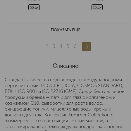
50 мл
30 мл
ПОКАЗАТЬ ЕЩЕ
1
2
3
4
5
6
Описание
Стандарты качества подтверждены международными
сертификатами: ECOCERT, ICEA, COSMOS STANDARD,
BDIH, ISO 9001 и ISO 22716 (GMP). Среди бестселлеров
продукции бренда — патчи для глаз с коллагеном и
коэнзимом Q10, сыворотки для роста волос,
очищающие тоники, мицеллярные воды, кремы и
лосьоны для тела. Коллекции Summer Collection с
шиммером — это настоящий летний мастхэв, а
парфюмированные гели для душа подарят настроение