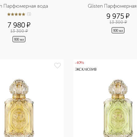
sh Парфюмерная вода
Glisten Парфюмерная
(
1
)
9 975
¤
5
из
5
1
13 300
¤
7 980
¤
13 300
¤
100 мл
100 мл
-40%
ЭКСКЛЮЗИВ