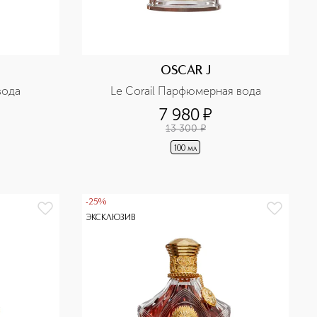
OSCAR J
вода
Le Corail Парфюмерная вода
7 980
¤
13 300
¤
100 мл
-25%
ЭКСКЛЮЗИВ