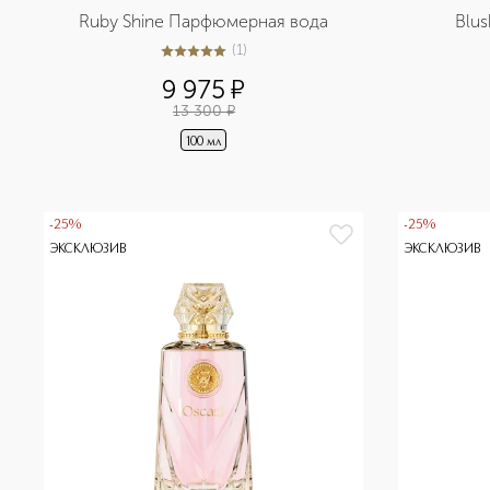
Ruby Shine Парфюмерная вода
Blu
(
1
)
5
из
5
1
9 975
¤
13 300
¤
100 мл
-25%
-25%
ЭКСКЛЮЗИВ
ЭКСКЛЮЗИВ