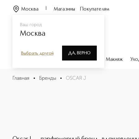
Москва
Магазины
Покупателям
Ваш город
Москва
ДА, ВЕРНО
Выбрать другой
Каталог
Бренды
Парфюмерия
Макияж
Ухо
Главная
•
Бренды
•
OSCAR J
OSCAR J