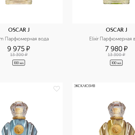
OSCAR J
OSCAR J
m Парфюмерная вода
Elixir Парфюмерная 
9 975
¤
7 980
¤
13 300
¤
13 300
¤
100 мл
100 мл
ЭКСКЛЮЗИВ