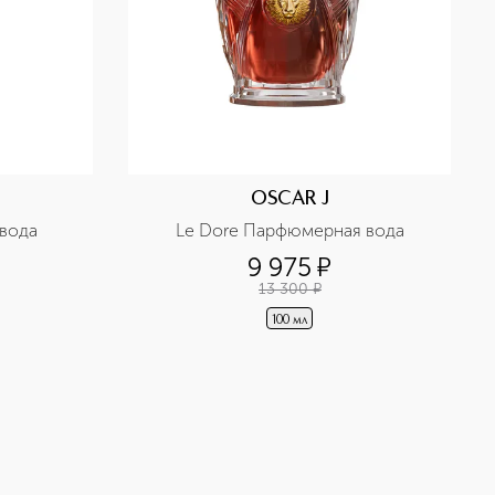
OSCAR J
вода
Le Dore Парфюмерная вода
9 975
¤
13 300
¤
100 мл