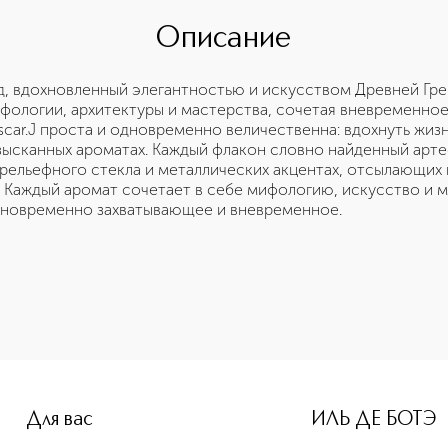
Описание
, вдохновленный элегантностью и искусством Древней Гре
фологии, архитектуры и мастерства, сочетая вневременно
ar.J проста и одновременно величественна: вдохнуть жизнь 
зысканных ароматах. Каждый флакон словно найденный артеф
 рельефного стекла и металлических акцентах, отсылающих
 Каждый аромат сочетает в себе мифологию, искусство и м
дновременно захватывающее и вневременное.
Для вас
ИЛЬ ДЕ БОТЭ