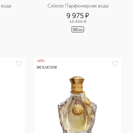
 вода
Celeste Парфюмерная вода
9 975
¤
13 300
¤
100 мл
-40%
ЭКСКЛЮЗИВ