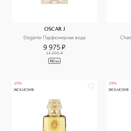
OSCAR J
Elegante Парфюмерная вода
Char
9 975
¤
13 300
¤
100 мл
-25%
-25%
ЭКСКЛЮЗИВ
ЭКСКЛЮЗИВ