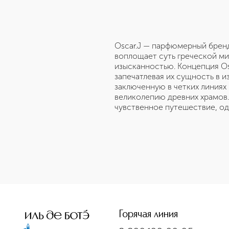
Oscar.J — парфюмерный бренд
воплощает суть греческой ми
изысканностью. Концепция Osc
запечатлевая их сущность в и
заключенную в четких линиях
великолепию древних храмов.
чувственное путешествие, о
Горячая линия