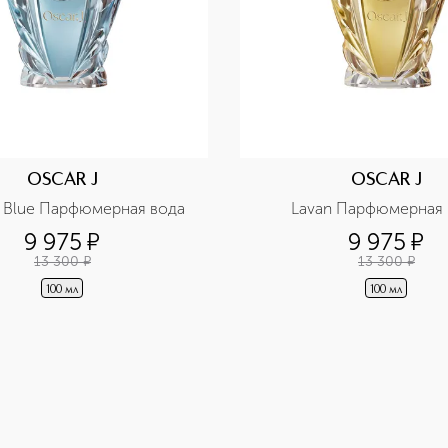
OSCAR J
OSCAR J
t Blue Парфюмерная вода
Lavan Парфюмерная 
9 975
¤
9 975
¤
13 300
¤
13 300
¤
100 мл
100 мл