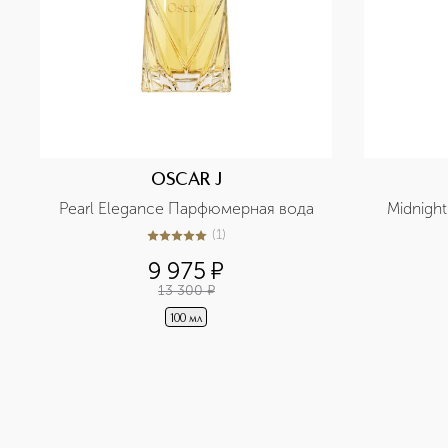
OSCAR J
Pearl Elegance Парфюмерная вода
Midnigh
(
1
)
5
из
5
1
9 975
¤
13 300
¤
100 мл