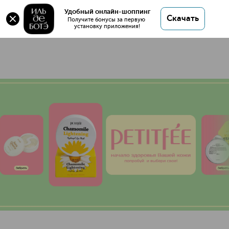
Удобный онлайн-шоппинг
3 товара
Скачать
Получите бонусы за первую 
установку приложения!
PETITFEE