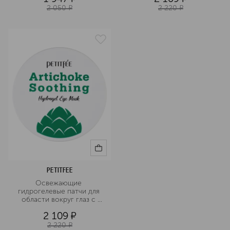
2 050
¤
2 220
¤
PETITFEE
Освежающие 
гидрогелевые патчи для 
области вокруг глаз с 
экстрактом артишока
2 109
¤
2 220
¤