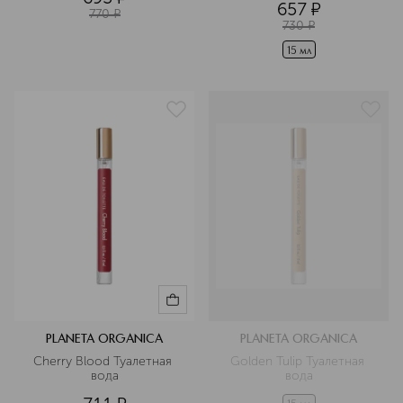
657
¤
770
¤
730
¤
15 мл
PLANETA ORGANICA
PLANETA ORGANICA
Cherry Blood Туалетная 
Golden Tulip Туалетная 
вода
вода