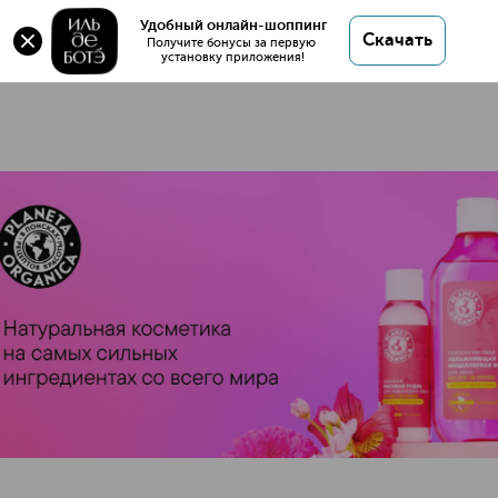
Удобный онлайн-шоппинг
4 товара
Скачать
Получите бонусы за первую 
установку приложения!
PLANETA ORGANICA