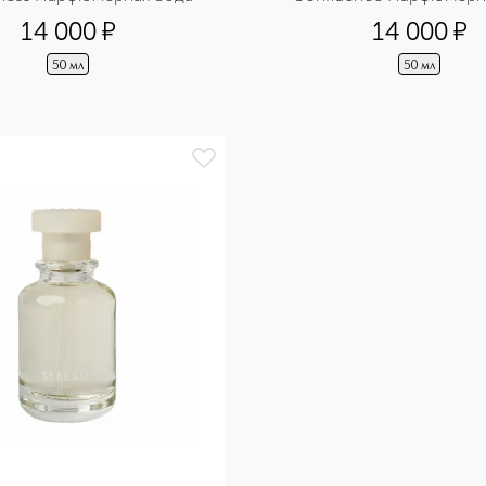
14 000
¤
14 000
¤
50 мл
50 мл