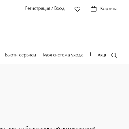
Регистрация / Вход
Корзина
Бьюти-сервисы
Моя система ухода
Акции
Театр