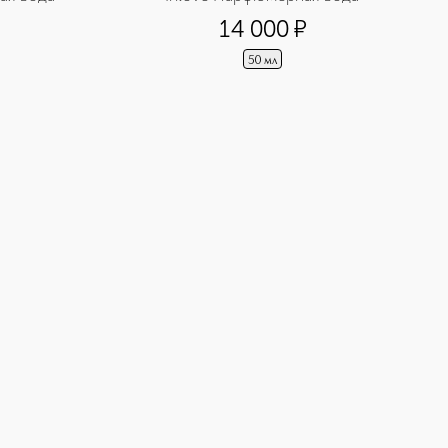
14 000
¤
50 мл