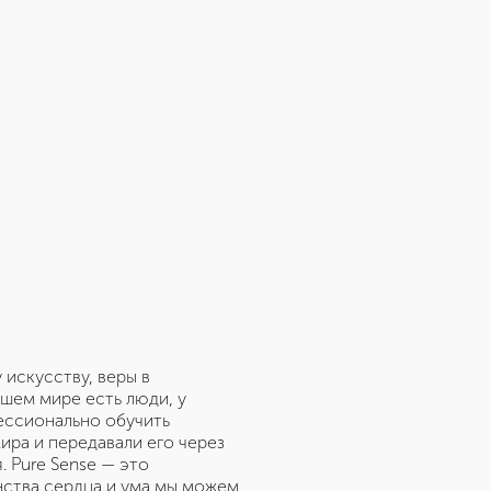
искусству, веры в
ашем мире есть люди, у
фессионально обучить
ира и передавали его через
 Pure Sense — это
нства сердца и ума мы можем