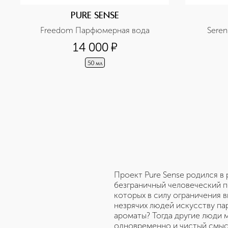
PURE SENSE
Freedom Парфюмерная вода
Sere
14 000
¤
50 мл
Проект Pure Sense родился в
безграничный человеческий п
которых в силу ограничения 
незрячих людей искусству па
ароматы? Тогда другие люди м
одновременно и чистый смысл