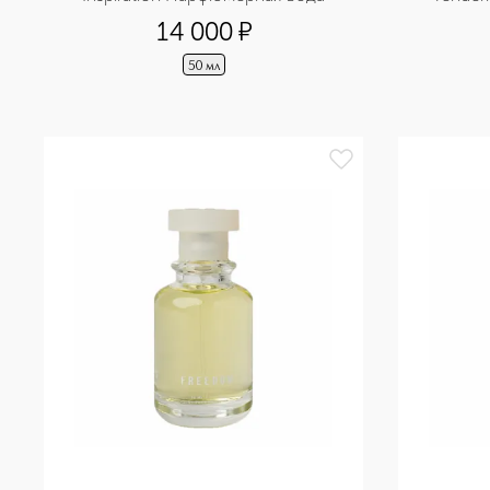
14 000
¤
50 мл