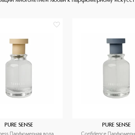
грации многолетней любви к парфюмерному искусст
PURE SENSE
PURE SENSE
ness Парфюмерная вода
Confidence Парфюмерн