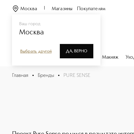
Москва
Магазины
Покупателям
Ваш город
Москва
ДА, ВЕРНО
Выбрать другой
Каталог
Бренды
Парфюмерия
Макияж
Ухо
Главная
•
Бренды
•
PURE SENSE
PURE SENSE