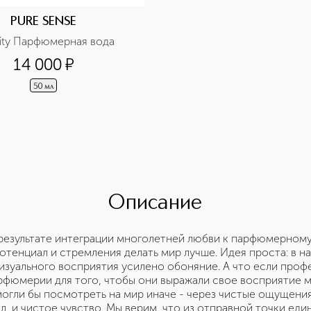
PURE SENSE
nity Парфюмерная вода
14 000
¤
50 мл
Описание
 результате интеграции многолетней любви к парфюмерному 
отенциал и стремления делать мир лучше. Идея проста: в н
визуального восприятия усилено обоняние. А что если про
рфюмерии для того, чтобы они выражали свое восприятие м
огли бы посмотреть на мир иначе - через чистые ощущения.
, и чистое чувство. Мы верим, что из отправной точки еди