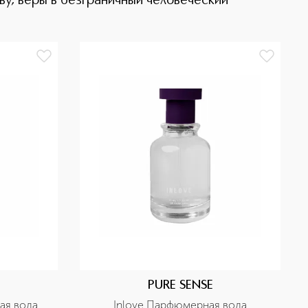
ву, веры в безграничный человеческий
PURE SENSE
ая вода
Inlove Парфюмерная вода