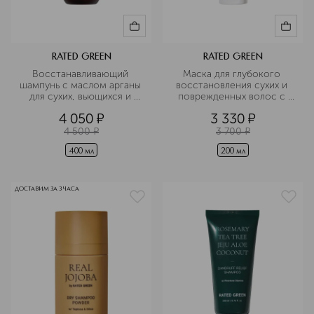
RATED GREEN
RATED GREEN
Восстанавливающий 
Маска для глубокого 
шампунь с маслом арганы 
восстановления сухих и 
для сухих, вьющихся и 
поврежденных волос с 
поврежденных волос
маслом арганы холодного 
4 050
¤
3 330
¤
отжима
4 500
¤
3 700
¤
400 мл
200 мл
ДОСТАВИМ ЗА 3 ЧАСА