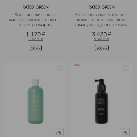
RATED GREEN
RATED GREEN
Восстанавливающая 
Успокаивающая маска для 
маска для кожи головы  с 
кожи головы  с маслом 
соком розмарина
таману холодного отжима
1 170
¤
3 420
¤
1 300
¤
3 800
¤
50 мл
200 мл
-20%