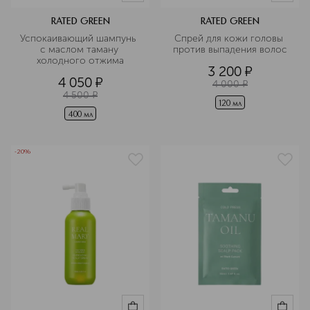
RATED GREEN
RATED GREEN
Успокаивающий шампунь  
Спрей для кожи головы 
с маслом таману 
против выпадения волос
холодного отжима
3 200
¤
4 050
¤
4 000
¤
4 500
¤
120 мл
400 мл
-20%