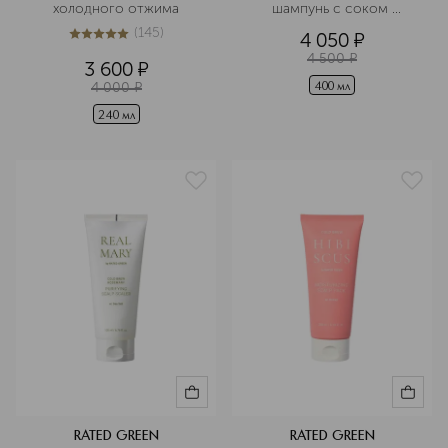
холодного отжима
шампунь с соком 
розмарина
(
145
)
4 050
¤
5
из
5
145
4 500
¤
3 600
¤
4 000
¤
400 мл
240 мл
RATED GREEN
RATED GREEN