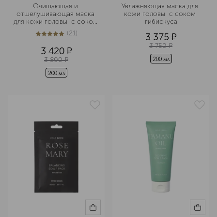
Очищающая и 
Увлажняющая маска для 
отшелушивающая маска 
кожи головы  с соком 
для кожи головы  с соком 
гибискуса
розмарина
(
21
)
3 375
¤
5
из
5
21
3 750
¤
3 420
¤
3 800
¤
200 мл
200 мл