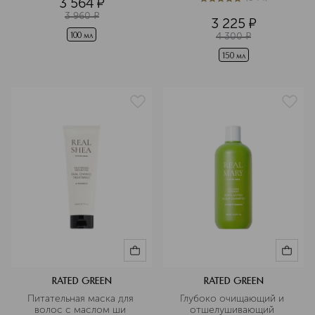
3 564
¤
5
из
5
344
3 960
¤
3 225
¤
4 300
¤
100 мл
150 мл
RATED GREEN
RATED GREEN
Питательная маска для 
Глубоко очищающий и 
волос с маслом ши 
отшелушивающий 