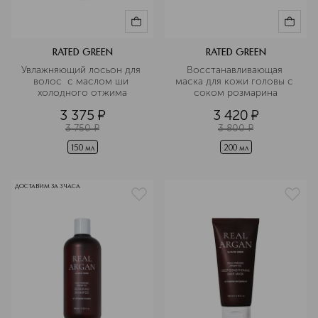
RATED GREEN
RATED GREEN
Увлажняющий лосьон для 
Восстанавливающая 
волос  с маслом ши 
маска для кожи головы с 
холодного отжима
соком розмарина
3 375
¤
3 420
¤
3 750
¤
3 800
¤
150 мл
200 мл
ДОСТАВИМ ЗА 3 ЧАСА