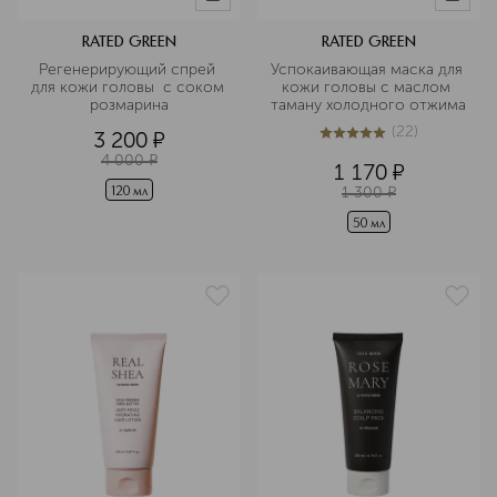
RATED GREEN
RATED GREEN
Регенерирующий спрей 
Успокаивающая маска для 
для кожи головы  с соком 
кожи головы с маслом 
розмарина
таману холодного отжима
(
22
)
3 200
¤
5
из
5
22
4 000
¤
1 170
¤
1 300
¤
120 мл
50 мл