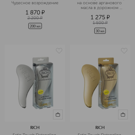
Чудесное возрождение
на основе арганового 
масла в дорожном 
1 870
¤
формате
1 275
¤
2 200
¤
1 500
¤
200 мл
30 мл
RICH
RICH