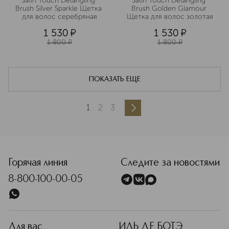
Satin Touch Detangling 
Satin Touch Detangling 
Brush Silver Sparkle Щетка 
Brush Golden Glamour 
для волос серебряная
Щетка для волос золотая
1 530
¤
1 530
¤
1 800
¤
1 800
¤
ПОКАЗАТЬ ЕЩЕ
1
2
3
Горячая линия
Следите за новостями
8-800-100-00-05
Для вас
ИЛЬ ДЕ БОТЭ