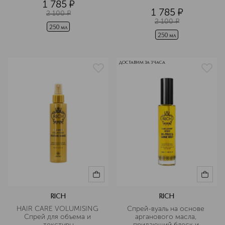
1 785
¤
восстанавливающий с 
1 785
¤
коллагеновым уходом
2 100
¤
2 100
¤
250 мл
250 мл
ДОСТАВИМ ЗА 3 ЧАСА
RICH
RICH
HAIR CARE VOLUMISING 
Спрей-вуаль на основе 
Спрей для объема и 
арганового масла, 
текстуры
придающий блеск и 