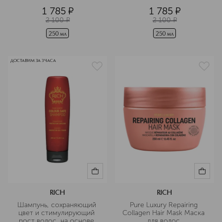
1 785
¤
1 785
¤
2 100
¤
2 100
¤
250 мл
250 мл
ДОСТАВИМ ЗА 3 ЧАСА
RICH
RICH
Шампунь, сохраняющий 
Pure Luxury Repairing 
цвет и стимулирующий 
Collagen Hair Mask Маска 
рост волос, на основе 
для волос 