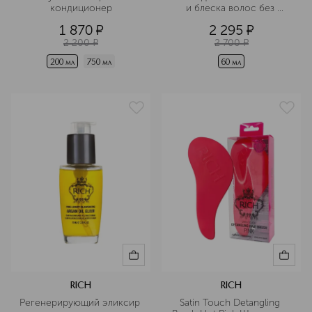
кондиционер
и блеска волос без 
смывания
1 870
¤
2 295
¤
2 200
¤
2 700
¤
200 мл
750 мл
60 мл
RICH
RICH
Регенерирующий эликсир 
Satin Touch Detangling 