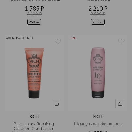
арганового масла
восстанавливающая с 
1 785
¤
2 210
¤
коллагеновым уходом
2 100
¤
2 600
¤
250 мл
250 мл
ДОСТАВИМ ЗА 3 ЧАСА
-35%
RICH
RICH
Pure Luxury Repairing 
Шампунь для блондинок
Collagen Conditioner 