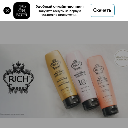
Удобный онлайн-шоппинг
41 товар
Скачать
Получите бонусы за первую 
установку приложения!
RICH