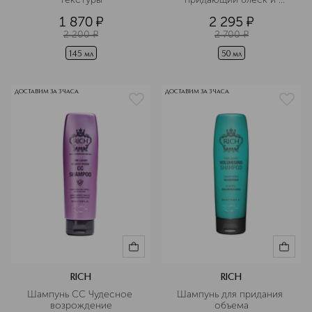
гладкость
1 870
¤
2 295
¤
2 200
¤
2 700
¤
145 мл
50 мл
ДОСТАВИМ ЗА 3 ЧАСА
ДОСТАВИМ ЗА 3 ЧАСА
RICH
RICH
Шампунь СС Чудесное 
Шампунь для придания 
возрождение
объема