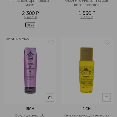
на основе арганового 
Brush Hot Pink Щетка для 
масла
волос розовая
2 380
¤
1 530
¤
2 800
¤
1 800
¤
70 мл
ДОСТАВИМ ЗА 3 ЧАСА
RICH
RICH
Кондиционер СС 
Регенерирующий эликсир 