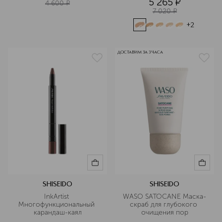
5 265
¤
4 600
¤
7 020
¤
+
2
ДОСТАВИМ ЗА 3 ЧАСА
SHISEIDO
SHISEIDO
InkArtist 
WASO SATOCANE Маска-
Многофункциональный 
скраб для глубокого 
карандаш-каял
очищения пор