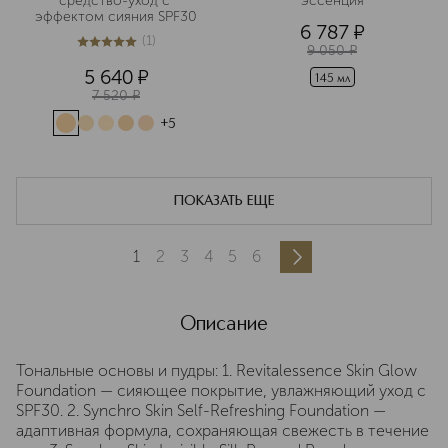
средство-уход с 
эссенция
эффектом сияния SPF30
6 787
¤
(
1
)
5
из
5
1
9 050
¤
5 640
¤
145 мл
7 520
¤
+
5
ПОКАЗАТЬ ЕЩЕ
1
2
3
4
5
6
Описание
Тональные основы и пудры: 1. Revitalessence Skin Glow
Foundation — сияющее покрытие, увлажняющий уход с
SPF30. 2. Synchro Skin Self-Refreshing Foundation —
адаптивная формула, сохраняющая свежесть в течение