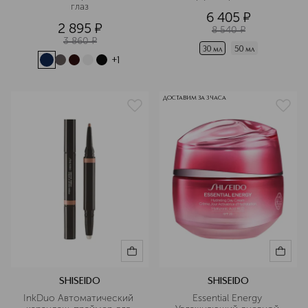
глаз
6 405
¤
2 895
¤
8 540
¤
3 860
¤
30 мл
50 мл
+
1
ДОСТАВИМ ЗА 3 ЧАСА
SHISEIDO
SHISEIDO
InkDuo Автоматический 
Essential Energy 