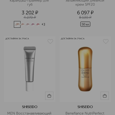
карандаш-праймер для 
Увлажняющий дневной 
губ
крем SPF20
3 202
¤
6 097
¤
4 270
¤
8 130
¤
+
3
50 мл
ДОСТАВИМ ЗА 3 ЧАСА
ДОСТАВИМ ЗА 3 ЧАСА
SHISEIDO
SHISEIDO
MEN Восстанавливающий 
Benefiance NutriPerfect 