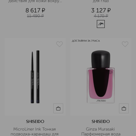
действия для кожи вокруг 
для глаз
глаз
8 617
¤
3 127
¤
11 490
¤
4 170
¤
ДОСТАВИМ ЗА 3 ЧАСА
SHISEIDO
SHISEIDO
MicroLiner Ink Тонкая 
Ginza Murasaki 
подводка-карандаш для 
Парфюмерная вода