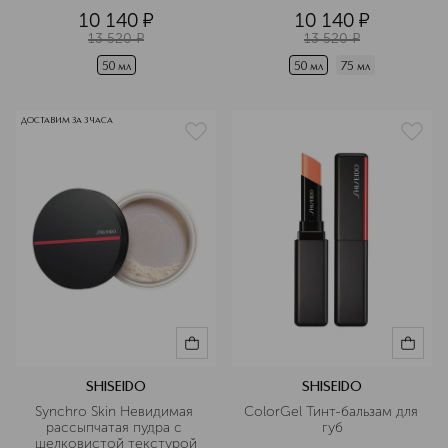
10 140
¤
10 140
¤
13 520
¤
13 520
¤
50 мл
50 мл
75 мл
ДОСТАВИМ ЗА 3 ЧАСА
SHISEIDO
SHISEIDO
Synchro Skin Невидимая 
ColorGel Тинт-бальзам для 
рассыпчатая пудра с 
губ
шелковистой текстурой