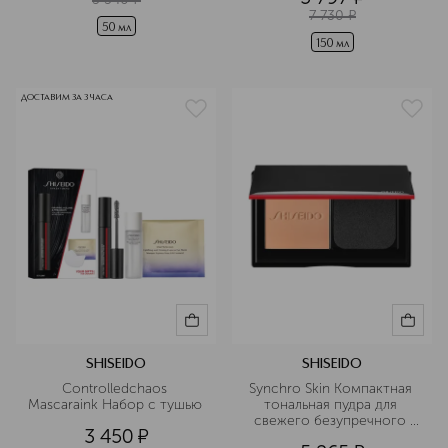
7 730
¤
50 мл
150 мл
ДОСТАВИМ ЗА 3 ЧАСА
SHISEIDO
SHISEIDO
Controlledchaos 
Synchro Skin Компактная 
Mascaraink Набор c тушью 
тональная пудра для 
свежего безупречного 
3 450
¤
покрытия