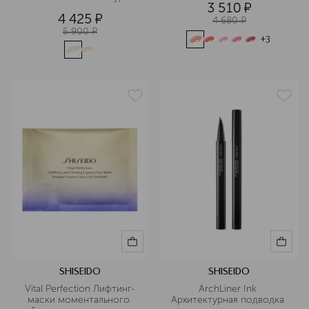
3 510
¤
4 425
¤
4 680
¤
5 900
¤
+
3
SHISEIDO
SHISEIDO
Vital Perfection Лифтинг-
ArchLiner Ink 
маски моментального 
Архитектурная подводка 