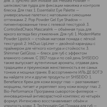
дня. 3. Synchro Skin Invisible Silk Pressed Powder —
шелковистая пудра для фиксации макияжа и контроля
блеска. Для глаз: 1. Essentialist Eye Palette —
универсальные палетки с матовыми и сияющими
оттенками. 2. Pop Powder Gel Eye Shadow —
пигментированные тени с гелевой текстурой. 3.
ControlledChaos MascaraInk — объёмная тушь для
яркого взгляда без утяжеления. Для губ: 1. ModernMatte
Powder Lipstick — стойкая матовая помада с лёгкой
текстурой. 2. InkDuo LipLiner — двойной карандаш с
праймером для чёткого контура и стойкости. 3.
Shimmer GelGloss — блеск для губ с эффектом
влажного сияния. С 1917 года и по сей день SHISEIDO
также выпускает аутентичные ароматы, отдавая дань
традициям и преумножая женственность в ее самых
тонких и мощных гранях. В ассортименте ИЛЬ ДЕ БОТЭ
вы найдете эти и другие продукты от SHISEIDO: 1.
Benefiance Крем для кожи вокруг глаз — разглаживает
морщины, питает и укрепляет зону кожи вокруг глаз. 2.
Bio-Performance Программа сывороток-филлеров —
инновационный антивозрастной комплекс из четырёх
формул. Интенсивно восстанавливает объём и
упругость кожи. 3. Technosatin Gel Помада для губ —