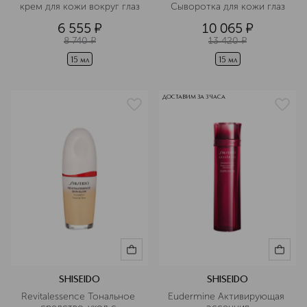
крем для кожи вокруг глаз
Сыворотка для кожи глаз
6 555
¤
10 065
¤
8 740
¤
13 420
¤
15 мл
15 мл
ДОСТАВИМ ЗА 3 ЧАСА
SHISEIDO
SHISEIDO
Revitalessence Тональное 
Eudermine Активирующая 