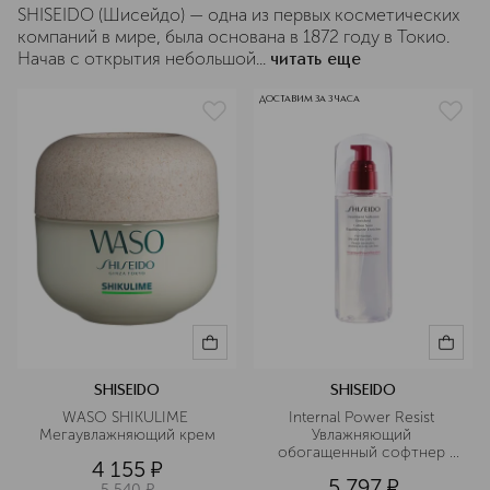
SHISEIDO (Шисейдо) — одна из первых косметических
компаний в мире, была основана в 1872 году в Токио.
Начав с открытия небольшой...
читать еще
ДОСТАВИМ ЗА 3 ЧАСА
SHISEIDO
SHISEIDO
WASO SHIKULIME 
Internal Power Resist 
Мегаувлажняющий крем
Увлажняющий 
обогащенный софтнер 
4 155
¤
для ухода за кожей
5 797
¤
5 540
¤