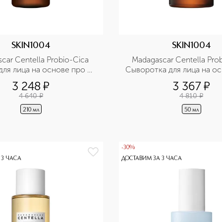
SKIN1004
SKIN1004
car Centella Probio-Cica 
Madagascar Centella Prob
для лица на основе про 
Сыворотка для лица на ос
иков с антивозрастным 
пребиотиков с антивозр
3 248
¤
3 367
¤
эффектом
эффектомл
4 640
¤
4 810
¤
210 мл
50 мл
-30%
 3 ЧАСА
ДОСТАВИМ ЗА 3 ЧАСА