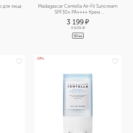
р для лица
Madagascar Centella Air-Fit Suncream 
SPF30+ PA++++ Крем 
солнцезащитный легкий на основе 
3 199
¤
мадагаскарской центеллы
4 570
¤
50 мл
-30%