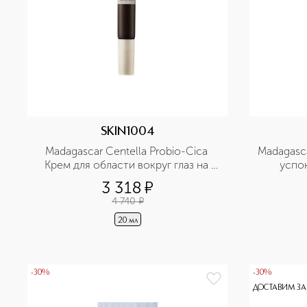
SKIN1004
Madagascar Centella Probio-Cica 
Madagasca
Крем для области вокруг глаз на 
успо
основе про пребиотиков с 
мада
3 318
¤
антивозрастным эффектом
4 740
¤
20 мл
-30%
-30%
ДОСТАВИМ ЗА