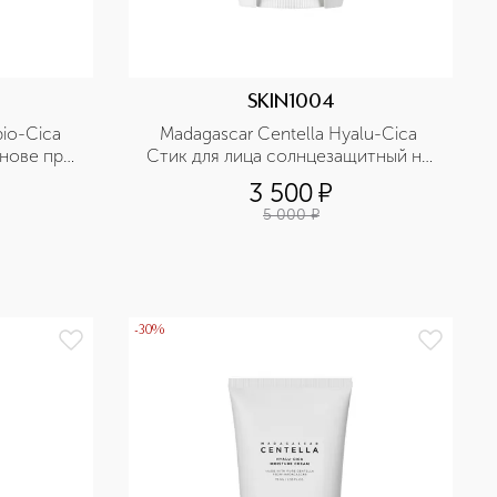
SKIN1004
io-Cica 
Madagascar Centella Hyalu-Cica 
нове про 
Стик для лица солнцезащитный на 
астным 
основе мадагаскарской центеллы и 
3 500
¤
гиалуроновой кислоты
5 000
¤
-30%