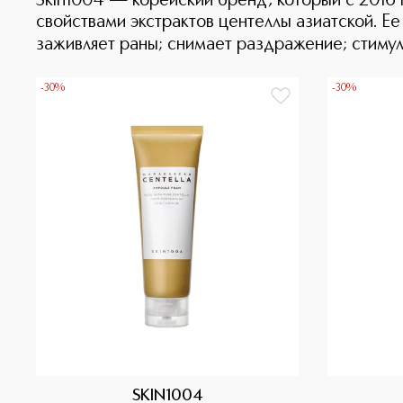
Skin1004 — корейский бренд, который с 2016 
свойствами экстрактов центеллы азиатской. Е
заживляет раны; снимает раздражение; стимул
-30%
-30%
SKIN1004