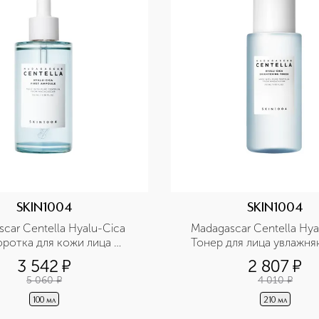
SKIN1004
SKIN1004
car Centella Hyalu-Cica 
Madagascar Centella Hyal
ротка для кожи лица 
Тонер для лица увлажня
няющая с центеллой и 
центеллой и гиалурон
3 542
¤
2 807
¤
луроновой кислотой
кислотой
5 060
¤
4 010
¤
100 мл
210 мл