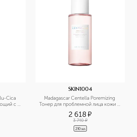
SKIN1004
u-Cica 
Madagascar Centella Poremizing 
ющий с 
Тонер для проблемной лица кожи с 
овой 
розовой солью, экстрактом 
2 618
¤
центеллы и комплекс пептидов-9
3 740
¤
210 мл