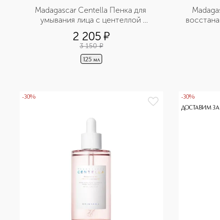
Madagascar Centella Пенка для 
Madagas
умывания лица с центеллой 
восстана
азиатской
2 205
¤
3 150
¤
125 мл
-30%
-30%
ДОСТАВИМ ЗА