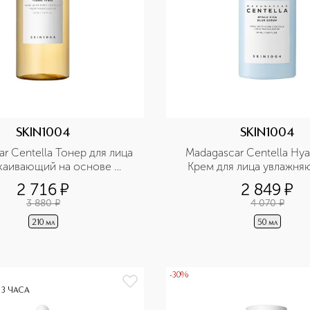
SKIN1004
SKIN1004
r Centella Тонер для лица 
Madagascar Centella Hyal
каивающий на основе 
Крем для лица увлажня
гаскарской центеллы
центеллой и гиалурон
2 716
¤
2 849
¤
кислотой
3 880
¤
4 070
¤
210 мл
50 мл
-30%
 3 ЧАСА