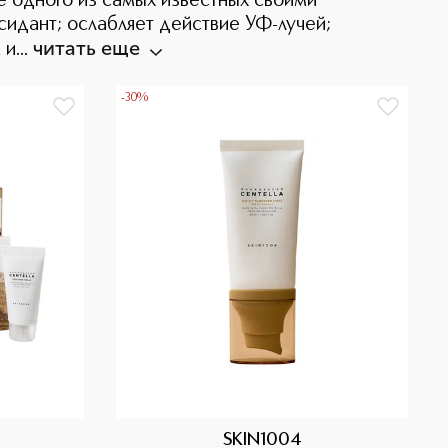
е одного из самых известных своими
сидант; ослабляет действие УФ-лучей;
читать еще
и...
-30%
SKIN1004