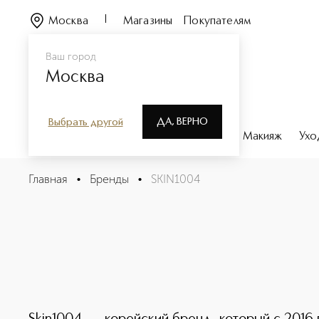
Москва
Магазины
Покупателям
Ваш город
Москва
ДА, ВЕРНО
Выбрать другой
Каталог
Бренды
Парфюмерия
Макияж
Ухо
Главная
•
Бренды
•
SKIN1004
SKIN1004