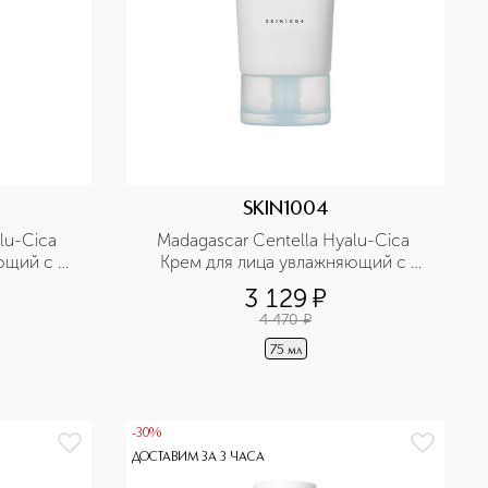
SKIN1004
u-Cica 
Madagascar Centella Hyalu-Cica 
ющий с 
Крем для лица увлажняющий с 
овой 
центеллой и гиалуроновой 
3 129
¤
кислотой в дорожном формате
4 470
¤
75 мл
-30%
ДОСТАВИМ ЗА 3 ЧАСА