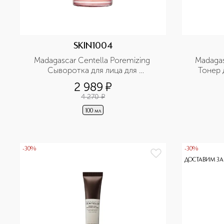
SKIN1004
Madagascar Centella Poremizing 
Madagas
Сыворотка для лица для 
Тонер 
проблемной кожи с розовой 
пребиот
2 989
¤
солью, экстрактом центеллы и 
4 270
¤
комплекс пептидов-9
100 мл
-30%
-30%
ДОСТАВИМ ЗА