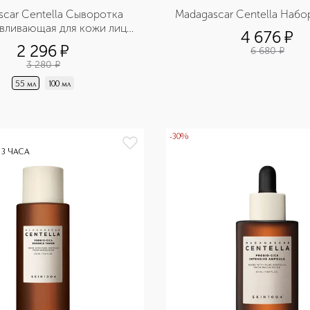
car Centella Сыворотка 
Madagascar Centella Набо
вливающая для кожи лица 
4 676
¤
с центеллой
2 296
¤
6 680
¤
3 280
¤
55 мл
100 мл
-30%
 3 ЧАСА