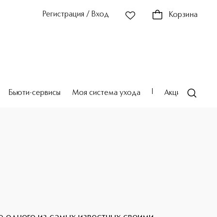
Регистрация / Вход
Корзина
Бьюти-сервисы
Моя система ухода
Акции
Театр