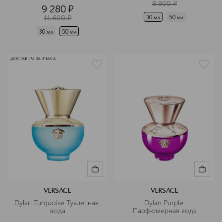
8 900
¤
9 280
¤
11 600
¤
30 мл
50 мл
30 мл
50 мл
ДОСТАВИМ ЗА 3 ЧАСА
VERSACE
VERSACE
Dylan Turquoise Туалетная 
Dylan Purple 
вода
Парфюмерная вода