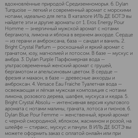
вдохновлённые природой Средиземноморья. 6. Dylan
Turquoise — легкий и современный аромат с морскими
нотами, идеально для лета. В каталоге ИЛЬ ДЕ БОТЭ вы
найдете эти и другие ароматы от 1. Eros Energy Pour
Homme — энергичный мужской аромат с нотами
бергамота, лимона и яблока в верхнем аккорде. Сердце
— из герани и амброксана, база — сандал и ваниль. 2.
Bright Crystal Parfum — роскошный и яркий аромат с
гранатом, юзу, магнолией и лотосом. В базе — мускус и
амбра. 3. Dylan Purple Парфюмерная вода —
ультрасовременный женский аромат с грушей,
бергамотом и апельсиновым цветом. В сердце —
фрезия и махаон, в базе — древесные аккорды и
амброксан. 4. Versace Eau Fraiche Туалетная вода —
освежающая и лёгкая мужская композиция с нотами
лимона, розового дерева, шалфея, мускуса и кедра. 5.
Bright Crystal Absolu — интенсивная версия культового
аромата с нотами малины, граната, лотоса и пионов. 6.
Dylan Blue Pour Femme — женственный, яркий аромат
с черной смородиной, яблоком, жасмином и розой, на
шлейфе — стиракс, мускус и пачули. В ИЛЬ ДЕ БОТЭ вы
можете оформить заказ с оплатой онлайн или при