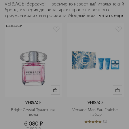
VERSACE (Версаче) — всемирно известный итальянский
бренд, империя дизайна, ярких красок и вечного
триумфа красоты и роскоши. Модный дом...
читать еще
БЕСТСЕЛЛЕР
VERSACE
VERSACE
Bright Crystal Туалетная 
Versace Man Eau Fraiche 
вода
Набор
(
1
)
6 080
¤
5
из
5
1
7 600
¤