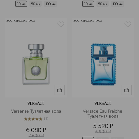
30 мл
50 мл
100 мл
30 мл
50 мл
100 мл
ДОСТАВИМ ЗА 3 ЧАСА
ДОСТАВИМ ЗА 3 ЧАСА
VERSACE
VERSACE
Versense Туалетная вода
Versace Eau Fraiche 
Туалетная вода
(
1
)
5
из
5
1
5 520
¤
6 080
¤
6 900
¤
7 600
¤