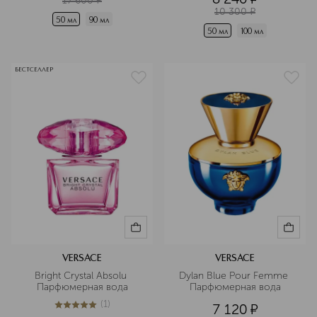
17 600
¤
10 300
¤
50 мл
90 мл
50 мл
100 мл
БЕСТСЕЛЛЕР
VERSACE
VERSACE
Bright Crystal Absolu 
Dylan Blue Pour Femme 
Парфюмерная вода
Парфюмерная вода
(
1
)
7 120
¤
5
из
5
1