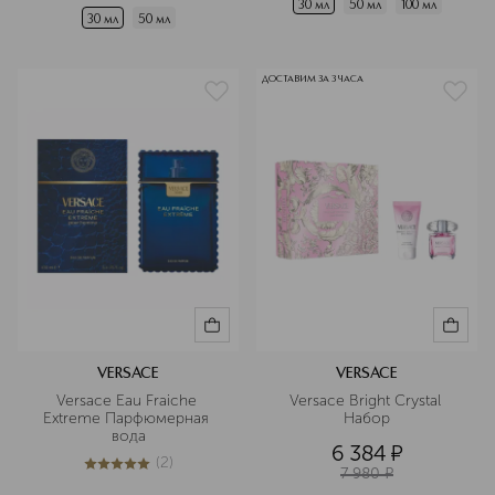
30 мл
50 мл
100 мл
30 мл
50 мл
ДОСТАВИМ ЗА 3 ЧАСА
VERSACE
VERSACE
Versace Eau Fraiche 
Versace Bright Crystal 
Extreme Парфюмерная 
Набор
вода
6 384
¤
(
2
)
5
из
5
2
7 980
¤