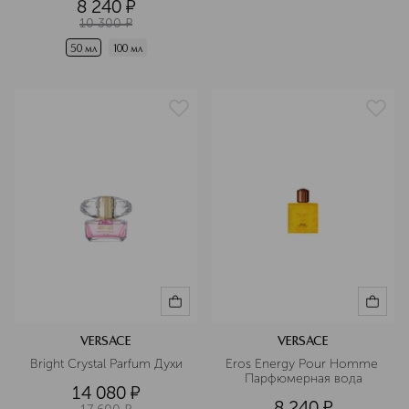
8 240
¤
10 300
¤
50 мл
100 мл
VERSACE
VERSACE
Bright Crystal Parfum Духи
Eros Energy Pour Homme 
Парфюмерная вода
14 080
¤
8 240
¤