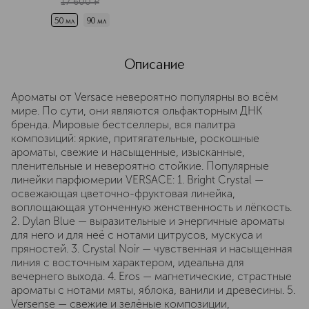
17 600
¤
50 мл
90 мл
Описание
Ароматы от Versace невероятно популярны во всём
мире. По сути, они являются ольфакторным ДНК
бренда. Мировые бестселлеры, вся палитра
композиций: яркие, притягательные, роскошные
ароматы, свежие и насыщенные, изысканные,
пленительные и невероятно стойкие. Популярные
линейки парфюмерии VERSACE: 1. Bright Crystal —
освежающая цветочно-фруктовая линейка,
воплощающая утонченную женственность и лёгкость.
2. Dylan Blue — выразительные и энергичные ароматы
для него и для неё с нотами цитрусов, мускуса и
пряностей. 3. Crystal Noir — чувственная и насыщенная
линия с восточным характером, идеальна для
вечернего выхода. 4. Eros — магнетические, страстные
ароматы с нотами мяты, яблока, ванили и древесины. 5.
Versense — свежие и зелёные композиции,