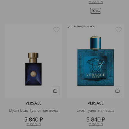
7 600
¤
30 мл
ДОСТАВИМ ЗА 3 ЧАСА
VERSACE
VERSACE
Dylan Blue Туалетная вода
Eros Туалетная вода
5 840
¤
5 840
¤
7 300
¤
7 300
¤