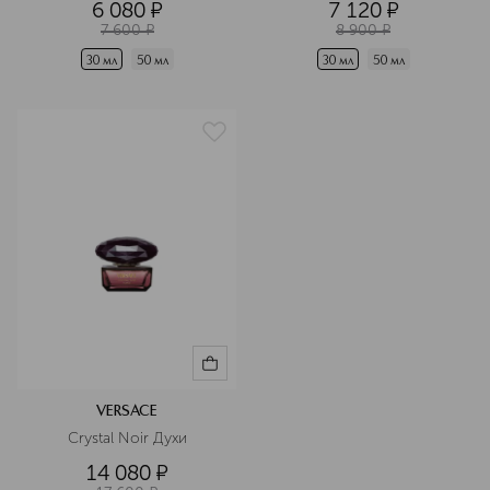
6 080
¤
7 120
¤
7 600
¤
8 900
¤
30 мл
50 мл
30 мл
50 мл
VERSACE
Crystal Noir Духи
14 080
¤