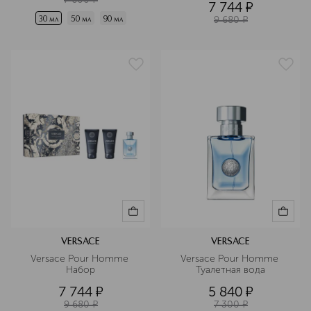
7 744
¤
9 680
¤
30 мл
50 мл
90 мл
VERSACE
VERSACE
Versace Pour Homme 
Versace Pour Homme 
Набор
Туалетная вода
7 744
¤
5 840
¤
9 680
¤
7 300
¤