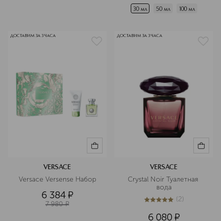
30 мл
50 мл
100 мл
ДОСТАВИМ ЗА 3 ЧАСА
ДОСТАВИМ ЗА 3 ЧАСА
VERSACE
VERSACE
Versace Versense Набор
Crystal Noir Туалетная 
вода
6 384
¤
(
2
)
7 980
¤
5
из
5
2
6 080
¤