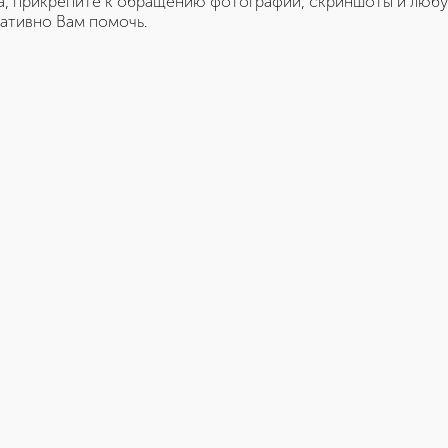
, прикрепите к обращению фотографии, скриншоты и любу
ативно Вам помочь.