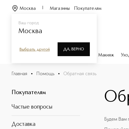
Москва
Магазины
Покупателям
Ваш город
Москва
ДА, ВЕРНО
Выбрать другой
Каталог
Бренды
Парфюмерия
Макияж
Ухо
Главная
•
Помощь
•
Обратная связь
Обратная связь
Обр
Покупателям
Частые вопросы
Будем Вам 
Доставка