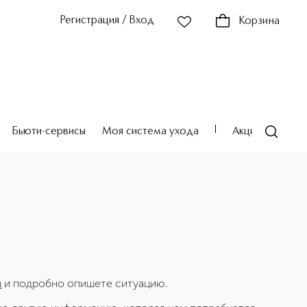
Регистрация / Вход
Корзина
Бьюти-сервисы
Моя система ухода
Акции
Театр
u
и подробно опишете ситуацию.