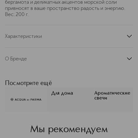
бергамота и деликатных акцентов морской соли
привносят в ваше пространство радость и энергию.
Вес: 200 г.
Характеристики
тип продукта
ароматическая свеча
артикул
ADP062315
О Бренде
Acqua di Parma — нишевый
парфюмерный бренд, основанный в
1916 году в небольшом итальянском
Посмотрите ещё
городе Парма. Acqua di Parma
воплощает итальянское искусство
Для дома
Ароматические
свечи
жизни, наследие и богатство страны,
будь то природа, культура или
искусство. Каждый аромат и продукт
— гимн наследию Италии, ее
богатству — от щедрости природы
Мы рекомендуем
до вершин культуры и ремесленного
искусства.