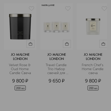
Подробнее
НАБОРЫ ДЛЯ НЕЕ
JO MALONE
JO MALONE
JO MALONE
LONDON
LONDON
LONDON
Velvet Rose & 
Travel Candle 
French Chef's 
Oud Home 
Trio Набор 
Home Candle 
Candle Свеча
свечей для 
cвеча
путешествий
9 800
¤
9 650
¤
9 800
¤
200 мл
200 мл