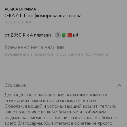
ACQUA DI PARMA
GRAZIE Парфюмированная свеча
(
0
)
0
из
5
0
от
2050
¤
х 4 платежа
Временно нет в наличии
Добавьте его в избранное, чтобы узнать о поступлении
Описание
Драгоценные и насыщенные ноты иланг-иланга в
сочетании с мягкостью розовых лепестков.
Обволакивающий и успокаивающий аромат, теплый,
как отношения с вашими близкими и любимыми
людьми, как моменты в жизни, за которые мы больше
всего благодарны. Удивительное сочетание яркого