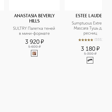
ANASTASIA BEVERLY
ESTEE LAUDER
HILLS
Sumptuous Extreme 
Mascara Тушь для 
SULTRY Палетка теней 
ресниц
в мини-формате
(
555
)
3 920
¤
4.9
из
5
555
5 600
¤
3 180
¤
5 300
¤