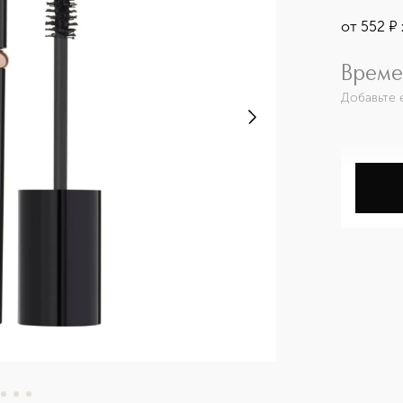
от
552
¤
Време
Добавьте 