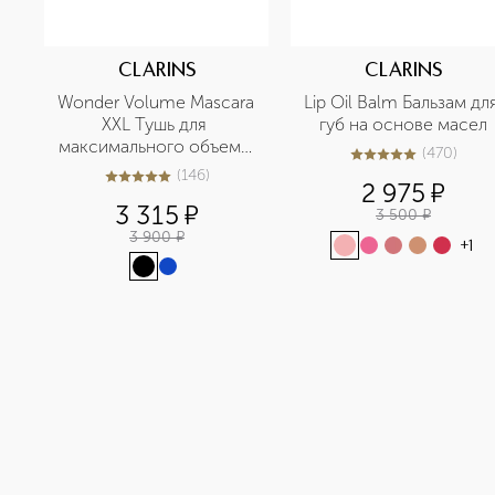
CLARINS
CLARINS
Wonder Volume Mascara 
Lip Oil Balm Бальзам для
XXL Тушь для 
губ на основе масел
максимального объема 
(
470
)
4.9
из
5
470
ресниц
(
146
)
4.9
из
5
146
2 975
¤
3 315
¤
3 500
¤
3 900
¤
+
1