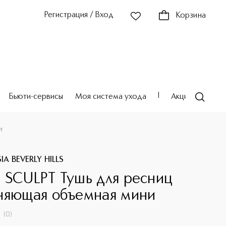
Регистрация / Вход
Корзина
Бьюти-сервисы
Моя система ухода
Акции
Театр
и
A BEVERLY HILLS
 SCULPT Тушь для ресниц
няющая объемная мини
(
0
)