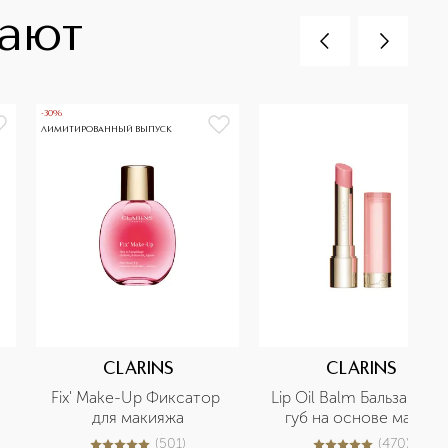
пают
-30%
ЛИМИТИРОВАННЫЙ ВЫПУСК
CLARINS
CLARINS
Fix' Make-Up Фиксатор 
Lip Oil Balm Бальзам для 
для макияжа
губ на основе масел
(
501
)
(
470
)