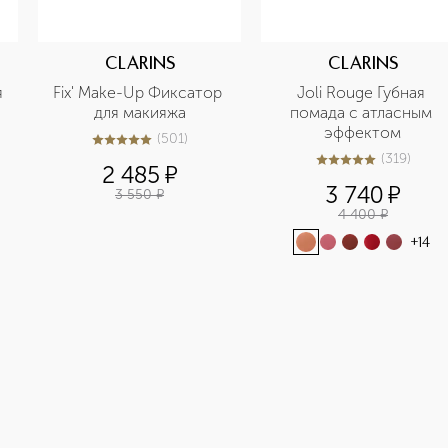
CLARINS
CLARINS
 
Fix' Make-Up Фиксатор 
Joli Rouge Губная 
для макияжа
помада с атласным 
эффектом
(
501
)
5
из
5
501
(
319
)
4.9
из
5
319
2 485
¤
3 740
¤
3 550
¤
4 400
¤
+
14