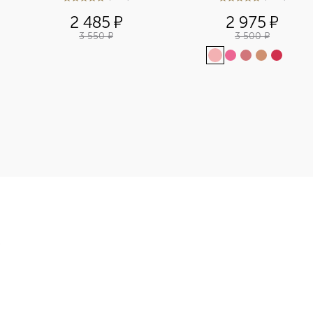
5
из
5
501
4.9
из
5
470
2 485
¤
2 975
¤
3 550
¤
3 500
¤
+
1
Э