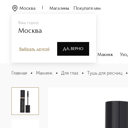
Москва
Магазины
Покупателям
Ваш город
Москва
ДА, ВЕРНО
Выбрать другой
Каталог
Бренды
Парфюмерия
Макияж
Ухо
LASH SCULPT Тушь для ресниц удлиняющая объемная 
Главная
•
Макияж
•
Для глаз
•
Тушь для ресниц
•