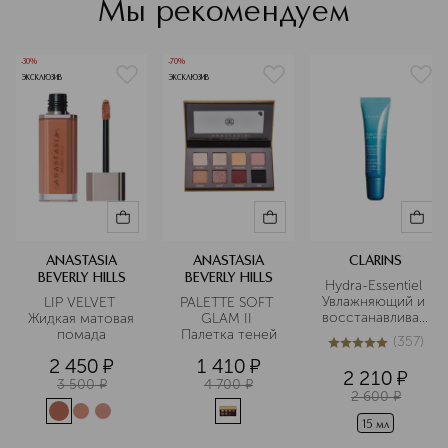
Мы рекомендуем
самых известных лицах мира, таких
как Кардашьян, Джей Ло, Кайли
Дженнер, Джастин и Хейли Бибер,
-30%
-70%
Виктория Бекхэм и Мишель Обама.
ЭКСКЛЮЗИВ
ЭКСКЛЮЗИВ
Подробнее
ANASTASIA
ANASTASIA
CLARINS
BEVERLY HILLS
BEVERLY HILLS
Hydra-Essentiel 
Увлажняющий и 
LIP VELVET 
PALETTE SOFT 
восстанавливающ
Жидкая матовая 
GLAM II 
 бальзам для губ
помада
Палетка теней
(
357
)
5
из
5
357
2 450
¤
1 410
¤
2 210
¤
3 500
¤
4 700
¤
2 600
¤
15 мл