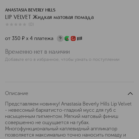
ANASTASIA BEVERLY HILLS
LIP VELVET Жидкая матовая помада
(
0
)
0
из
5
0
от
350
¤
х 4 платежа
Временно нет в наличии
Добавьте его в избранное, чтобы узнать о поступлении
Описание
Представляем новинку! Anastasia Beverly Hills Lip Velvet
- невесомый бархатисто-гладкий мусс для губ с
насыщенным пигментом. Мягкий матовый финиш
совершенно не ощущается на губах.
Многофункциональный каплевидный аппликатор
позволяется максимально точно наносить помаду и