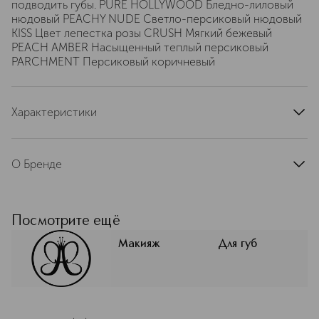
подводить губы. PURE HOLLYWOOD Бледно-лиловый
нюдовый PEACHY NUDE Светло-персиковый нюдовый
KISS Цвет лепестка розы CRUSH Мягкий бежевый
PEACH AMBER Насыщенный теплый персиковый
PARCHMENT Персиковый коричневый
Характеристики
артикул
ABH01-19452
О Бренде
Она изобрела брови. Встречайте
крупнейшего революционера
отрасли — Анастасию Соаре —
Посмотрите ещё
творческую силу Анастасии
Беверли-Хиллз. Инновационный
Макияж
Для губ
метод Золотого сечения Анастасии
создает иллюзию симметрии,
баланса, пропорций лица, секрет
того, что заставляет нас видеть лицо
красивым. Вы видели ее брови на