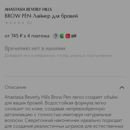
ANASTASIA BEVERLY HILLS
BROW PEN Лайнер для бровей
(
0
)
0
из
5
0
от
745
¤
х 4 платежа
Временно нет в наличии
Добавьте его в избранное, чтобы узнать о поступлении
Описание
Anastasia Beverly Hills Brow Pen легко создает объём
для ваших бровей. Водостойкая формула легко
скользит по коже, создавая непревзойденную
детализацию с точностью имитируя натуральные
волоски. Сверхтонкий наконечник идеально подходит
для создания реалистичных штрихов для естественных