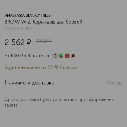
ANASTASIA BEVERLY HILLS
BROW WIZ Карандаш для бровей
(
0
)
0
из
5
0
2 562
¤
3 660
¤
от
640
¤
х 4 платежа
будет начислено
от
25
бонусов
Наличие и доставка
Москва
Сроки доставки будут рассчитаны при оформлении
заказа