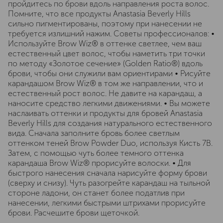
пройдитесь по брови вдоль направления роста волос.
Помните, что все продукты Anastasia Beverly Hills
сильно пигментированы, поэтому при нанесении не
требуется излишний нажим. Советы профессионалов: •
Используйте Brow Wiz® в оттенке светлее, чем ваш
естественный цвет волос, чтобы наметить три точки
по методу «Золотое сечение» (Golden Ratio®) вдоль
брови, чтобы они служили вам ориентирами • Рисуйте
карандашом Brow Wiz® в том же направлении, что и
естественный рост волос. Не давите на карандаш, а
наносите средство легкими движениями. • Вы можете
наслаивать оттенки и продукты для бровей Anastasia
Beverly Hills для создания натурального естественного
вида. Сначала заполните бровь более светлым
оттенком теней Brow Powder Duo, используя Кисть 7B.
Затем, с помощью чуть более темного оттенка
карандаша Brow Wiz® прорисуйте волоски. • Для
быстрого нанесения сначала нарисуйте форму брови
(сверху и снизу). Чуть разогрейте карандаш на тыльной
стороне ладони, он станет более податлив при
нанесении, легкими быстрыми штрихами прорисуйте
брови. Расчешите брови щеточкой.